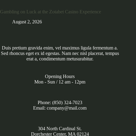
Gambling on Luck at the Zotabet Casino Experience
August 2, 2026
Duis pretium gravida enim, vel maximus ligula fermentum a.
Sed rhoncus eget ex id egestas. Nam nec nisl placerat, tempus
erat a, condimentum metusurabitur.
Opening Hours
Mon - Sun / 12 am - 12pm
Phone: (850) 324-7023
Email: company@mail.com
304 North Cardinal St.
Dorchester Center, MA 02124