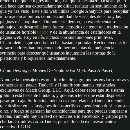
orden o de que te regresará al lugar al que se desplazó hacia abajo, lo
que hace que sea extremadamente difícil realizar un seguimiento de lo
que ya has visto. Este sitio web utiliza Google Analytics para recopilar
información anónima, como la cantidad de visitantes del sitio y las
páginas más populares. Durante este tiempo, ha experimentado
altibajos, los desarrolladores fueron acusados de tener una moderación
de usuarios horrible
badoo
y de la abundancia de estafadores en la
página web. Hoy en día, incluso con sus funciones primitivas,
Chatroulette sigue siendo un chat bastante popular. Recientemente, los
desarrolladores han implementado herramientas de inteligencia
synthetic para detectar qué usuarios incumplen las normas de la
plataforma y bloquearlos inmediatamente.
Cómo Descargar Movies De Youtube En Mp4: Paso A Paso (
Aunque la mensajería es una función de pago, podrás enviar sonrisas y
corazones sin pagar. Tinder® y Hinge® son marcas registradas
exclusivas de Match Group, LLC. Aquí, debes saber que su sistema
gratuito está bastante limitado, y que vas a tener que estar dispuesta a
pasar por caja. Su funcionamiento es muy related a Tinder, teniendo
que deslizar en las imágenes de los perfiles dependiendo de si te gustan
o no, y luego se generan las coincidencias para que puedas empezar a
hablar. También hay un feed de noticias a lo Facebook, y grupos para
charlar. Grindr es como Tinder, pero enfocada exclusivamente al
colectivo LGTBI.