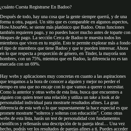
¿cuánto Cuesta Registrarse En Badoo?
Después de todo, hay una cosa que la gente siempre querrá, y de una
forma u otra, pagará. Un sitio que es comparable en algunos aspectos,
HowAboutWe, se siente más platónico que Badoo. Otras funciones
también requieren pago, y no puedes hacer mucho antes de toparte con
bloques de pago. La sección Cerca de Badoo te muestra todos los
miembros que viven en tu región. Esto te permite explorar más a fondo
el tipo de miembros que tiene Badoo y que te pueden interesar. Ahora
en lo que respecta a proporción de género, en Tinder, la mayoría son
hombres, con un 75%, mientras que en Badoo, la diferencia no es tan
marcada con un 69%.
Hay webs y aplicaciones muy concretas en cuanto a las aspiraciones
que tengamos a la hora de conocer a alguien y mejor no perder el
tiempo en una que no encaje con lo que vamos a querer o necesitar.
Como la anterior y otras webs de esta lista, busca que encuentres a
alguien con quien tener una relación y utiliza un take a look at de
personalidad individual para mostrarte resultados afines. La gran
diferencia de esta web o lo que supuestamente la hace especial es que
promete mostrarte “solteros y solteras con educación”. Como otras
webs de esta lista, harás un test de personalidad con fundamentos
científicos y rellenarás una descripción de tu pareja ideal… Una vez
hecho, podrás ver los resultados de parejas afines a ti. Puedes acceder