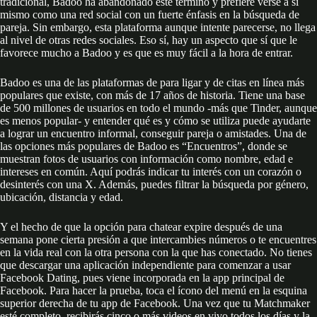
tradicional, Badoo ha abandonado este término y prefiere verse a sí
mismo como una red social con un fuerte énfasis en la búsqueda de
pareja. Sin embargo, esta plataforma aunque intente parecerse, no llega
al nivel de otras redes sociales. Eso sí, hay un aspecto que sí que le
favorece mucho a Badoo y es que es muy fácil a la hora de entrar.
Badoo es una de las plataformas de para ligar y de citas en línea más
populares que existe, con más de 17 años de historia. Tiene una base
de 500 millones de usuarios en todo el mundo -más que Tinder, aunque
es menos popular- y entender qué es y cómo se utiliza puede ayudarte
a lograr un encuentro informal, conseguir pareja o amistades. Una de
las opciones más populares de Badoo es “Encuentros”, donde se
muestran fotos de usuarios con información como nombre, edad e
intereses en común. Aquí podrás indicar tu interés con un corazón o
desinterés con una X. Además, puedes filtrar la búsqueda por género,
ubicación, distancia y edad.
Y el hecho de que la opción para chatear expire después de una
semana pone cierta presión a que intercambies números o te encuentres
en la vida real con la otra persona con la que has conectado. No tienes
que descargar una aplicación independiente para comenzar a usar
Facebook Dating, pues viene incorporada en la app principal de
Facebook. Para hacer la prueba, toca el ícono del menú en la esquina
superior derecha de tu app de Facebook. Una vez que tu Matchmaker
esté completo, recibirás cinco o más videos en vivo todos los días y la