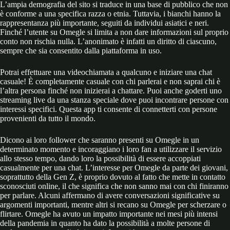
L’ampia demografia del sito si traduce in una base di pubblico che non
è conforme a una specifica razza o etnia. Tuttavia, i bianchi hanno la
rappresentanza più importante, seguiti da individui asiatici e neri.
Finché l’utente su Omegle si limita a non dare informazioni sul proprio
conto non rischia nulla. L’anonimato è infatti un diritto di ciascuno,
sempre che sia consentito dalla piattaforma in uso.
Potrai effettuare una videochiamata a qualcuno e iniziare una chat
casuale! È completamente casuale con chi parlerai e non saprai chi è
l’altra persona finché non inizierai a chattare. Puoi anche goderti uno
streaming live da una stanza speciale dove puoi incontrare persone con
interessi specifici. Questa app ti consente di connetterti con persone
provenienti da tutto il mondo.
Dicono ai loro follower che saranno presenti su Omegle in un
determinato momento e incoraggiano i loro fan a utilizzare il servizio
allo stesso tempo, dando loro la possibilità di essere accoppiati
casualmente per una chat. L’interesse per Omegle da parte dei giovani,
soprattutto della Gen Z, è proprio dovuto al fatto che mette in contatto
sconosciuti online, il che significa che non sanno mai con chi finiranno
per parlare. Alcuni affermano di avere conversazioni significative su
argomenti importanti, mentre altri si recano su Omegle per scherzare o
flirtare. Omegle ha avuto un impatto importante nei mesi più intensi
della pandemia in quanto ha dato la possibilità a molte persone di