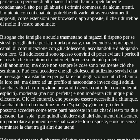
parlare con persone di altri paesi. In tanti hanno ripetutamente
condannato il sito per gli abusi e i crimini commessi da alcuni utenti.
Un utente con cui chattate, potrebbe rilevarlo attraverso strumenti
appositi, come estensioni per browser o app apposite, il che ridurrebbe
di molto il vostro anonimato.
Bisogna che famiglie e scuole trasmettano ai ragazzi il rispetto per se
stessi, per gli altri e per la propria privacy, mantenendo sempre aperti
canali di comunicazione con gli adolescenti, ascoltandoli e dialogando
con loro. Gli adolescenti sono spesso convinti di poter evitare i pericoli
e i rischi che incontrano in Internet, dove ci sente più protetti
dall’anonimato, ma dove non sempre le cose sono realmente ciò che
sembrano. Può così accadere che gli adolescenti utilizzino servizi chat
e messaggistica istantanea per parlare con degli sconosciuti che hanno
la loro età, ma dietro ad un profilo si nascondano invece degli adulti.
La chat video ha un’opzione per adulti (senza controllo, con contenuti
espliciti), moderata (ma non perfetta) e non moderata (chiunque può
cliccare su OK ed entrarci), che possono essere accessibili a chiunque.
La chat di testo ha una funzione di “spia” (spy) in cui gli utenti
possono accedere come terze parti nascoste in una chat di testo tra due
persone. La “spia” può quindi chiedere agli altri due utenti di discutere
un particolare argomento e visualizzare le loro risposte, e uscire senza
terminare la chat tra gli altri due utenti.