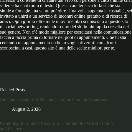
IMeetzu ti consente di chattare dal vivo con persone a caso tramite chat
video e ha chat room di testo. Questa caratteristica lo fa sì che sia
simile a Omegle, ma va un po’ oltre. Una volta superata la casualità, sei
invitato a unirti a un servizio di incontri online gratuito o di ricerca di
amici. Ogni giorno oltre mille nuovi membri si uniscono a questo sito
di social networking, rendendolo uno dei siti in più rapida crescita nel
suo genere. Non c’è modo migliore per esercitarsi nella comunicazione
faccia a faccia prima di tornare nel pool di appuntamenti. Che tu stia
cercando un appuntamento o che tu voglia divertirti con alcuni
sconosciuti a casi, questo sito è una delle scelte migliori per te.
Related Posts
Litecoin Casino Slot Machines Online Gaming Experience
August 2, 2026
Gambling at Lunubet Casino: A Look into the World of Slots
and Chance