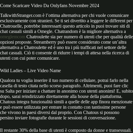
Come Scaricare Video Da Onlyfans Novembre 2024
TalkwithStranger.com è l’ottima alternativa per chi vuole comunicare
esclusivamente con stranieri. Se ti sei divertito a leggere le different per
Chatrouelle, potrebbe interessarti questo articolo in puoi trovare siti di
chat casuali simili a Omegle. Chatrandom è la migliore alternativa a
omeglemcom
Chatroulette sia per numero di utenti che per qualità delle
opzioni proposte. Streamberry può essere considerato come un’altra
alternativa a Chatroulette ed è uno tra i più trafficati nel settore delle
chat casuali. Ciò ti consente di ridurre i tempi di attesa nella ricerca di
utenti con cui poter comunicare.
Wild Ladies – Live Video Name
Qualora tu voglia inserire il tuo numero di cellulare, potrai farlo nella
casella di testo citata nello scorso paragrafo. Altrimenti, puoi fare clic
su Salta per iniziare a chattare in anonimo con utenti anonimi! E, subito
dopo, sarai reindirizzato direttamente alla house della piattaforma.
Chatous integra funzionalità simili a quelle delle app finora menzionate
e può essere utilizzata per entrare in contatto con tantissime persone
che vivono in paesi diversi dal proprio. Con Chatous si possono
persino inviare fotografie durante le sessioni di conversazione.
Il restante 30% della base di utenti è composto da donne e transessuali.