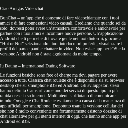
Ciao Amigos Videochat
BunChat – un’app che ti consente di fare videochiamate con i tuoi
amici e di fare connessioni video casuali. Crediamo che quando sei da
solo, dovresti poter avere un’atmosfera confortevole e amichevole per
parlare con i tuoi amici e incontrare nuove persone. Un’applicazione
Android che ti permette di trovare gente nei tuoi dintorrni, giocare a
“Hot or Not” selezionando i tuoi interlocutori preferiti, visualizzare i
profili dei partecipanti e chattare in video. Non esiste app per iOS e la
versione Android non è stata aggiornata da molto tempo.
Iu Dating – International Dating Software
Le funzioni basiche sono free of charge ma devi pagare per avere
accesso a tutte. Classica chat roulette che è disponibile sia su browser
desktop che su smartphone iOS ed Android. Gli sviluppatori stessi
hanno definito Camsurf come uno dei servizi di questo tipo in più
rapida crescita su internet. Molti utenti si rifiutano di comunicare
tramite Omegle e ChatRoulette esattamente a causa della mancanza di
app ufficiali per smartphone. Dopotutto usare la versione cellular del
sito non è molto conveniente ma fortunatamente esistono dozzine di
chat alternative per gli utenti internet di oggi, che hanno anche app per
Android ed iOS.