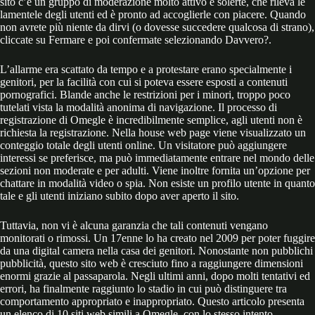
sito c’è un gruppo di moderazione molto attivo e solerte, che rileva le
lamentele degli utenti ed è pronto ad accoglierle con piacere. Quando
non avrete più niente da dirvi (o dovesse succedere qualcosa di strano),
cliccate su Fermare e poi confermate selezionando Davvero?.
L’allarme era scattato da tempo e a protestare erano specialmente i
genitori, per la facilità con cui si poteva essere esposti a contenuti
pornografici. Blande anche le restrizioni per i minori, troppo poco
tutelati vista la modalità anonima di navigazione. Il processo di
registrazione di Omegle è incredibilmente semplice, agli utenti non è
richiesta la registrazione. Nella house web page viene visualizzato un
conteggio totale degli utenti online. Un visitatore può aggiungere
interessi se preferisce, ma può immediatamente entrare nel mondo delle
sezioni non moderate e per adulti. Viene inoltre fornita un’opzione per
chattare in modalità video o spia. Non esiste un profilo utente in quanto
tale e gli utenti iniziano subito dopo aver aperto il sito.
Tuttavia, non vi è alcuna garanzia che tali contenuti vengano
monitorati o rimossi. Un 17enne lo ha creato nel 2009 per poter fuggire
da una digital camera nella casa dei genitori. Nonostante non pubblichi
pubblicità, questo sito web è cresciuto fino a raggiungere dimensioni
enormi grazie al passaparola. Negli ultimi anni, dopo molti tentativi ed
errori, ha finalmente raggiunto lo stadio in cui può distinguere tra
comportamento appropriato e inappropriato. Questo articolo presenta
un elenco di 10 siti web simili a Omegle, con lo stesso intento.