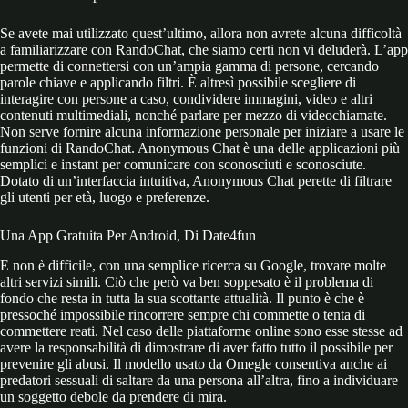
Se avete mai utilizzato quest’ultimo, allora non avrete alcuna difficoltà
a familiarizzare con RandoChat, che siamo certi non vi deluderà. L’app
permette di connettersi con un’ampia gamma di persone, cercando
parole chiave e applicando filtri. È altresì possibile scegliere di
interagire con persone a caso, condividere immagini, video e altri
contenuti multimediali, nonché parlare per mezzo di videochiamate.
Non serve fornire alcuna informazione personale per iniziare a usare le
funzioni di RandoChat. Anonymous Chat è una delle applicazioni più
semplici e instant per comunicare con sconosciuti e sconosciute.
Dotato di un’interfaccia intuitiva, Anonymous Chat perette di filtrare
gli utenti per età, luogo e preferenze.
Una App Gratuita Per Android, Di Date4fun
E non è difficile, con una semplice ricerca su Google, trovare molte
altri servizi simili. Ciò che però va ben soppesato è il problema di
fondo che resta in tutta la sua scottante attualità. Il punto è che è
pressoché impossibile rincorrere sempre chi commette o tenta di
commettere reati. Nel caso delle piattaforme online sono esse stesse ad
avere la responsabilità di dimostrare di aver fatto tutto il possibile per
prevenire gli abusi. Il modello usato da Omegle consentiva anche ai
predatori sessuali di saltare da una persona all’altra, fino a individuare
un soggetto debole da prendere di mira.