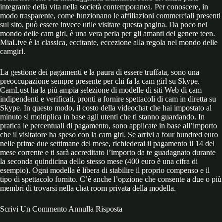
integrante della vita nella società contemporanea. Per conoscere, in
modo trasparente, come funzionano le affiliazioni commerciali presenti
sul sito, può essere invece utile visitare questa pagina. Da poco nel
mondo delle cam girl, è una vera perla per gli amanti del genere teen.
MiaLive è la classica, eccitante, eccezione alla regola nel mondo delle
camgirl.
La gestione dei pagamenti e la paura di essere truffata, sono una
preoccupazione sempre presente per chi fa la cam girl su Skype.
CamLust ha la più ampia selezione di modelle di siti Web di cam
indipendenti e verificati, pronti a fornire spettacoli di cam in diretta su
Skype. In questo modo, il costo della videochat che hai impostato al
minuto si moltiplica in base agli utenti che ti stanno guardando. In
pratica le percentuali di pagamento, sono applicate in base all’importo
che il visitatore ha speso con la cam girl. Se arrivi a four hundred euro
nelle prime due settimane del mese, richiederai il pagamento il 14 del
mese corrente e ti sarà accreditato l’importo da te guadagnato durante
la seconda quindicina dello stesso mese (400 euro è una cifra di
esempio). Ogni modella è libera di stabilire il proprio compenso e il
tipo di spettacolo fornito. C’è anche l’opzione che consente a due o più
membri di trovarsi nella chat room privata della modella.
Scrivi Un Commento Annulla Risposta