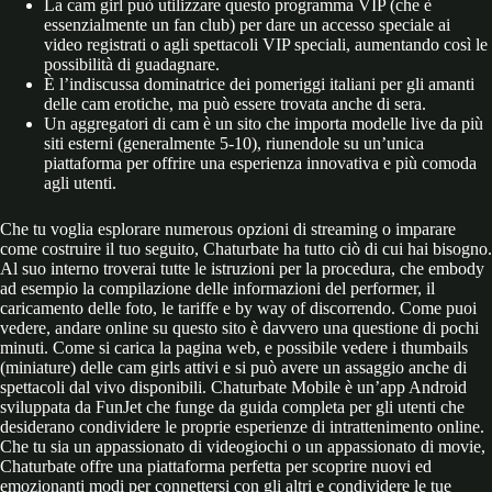
La cam girl può utilizzare questo programma VIP (che è
essenzialmente un fan club) per dare un accesso speciale ai
video registrati o agli spettacoli VIP speciali, aumentando così le
possibilità di guadagnare.
È l’indiscussa dominatrice dei pomeriggi italiani per gli amanti
delle cam erotiche, ma può essere trovata anche di sera.
Un aggregatori di cam è un sito che importa modelle live da più
siti esterni (generalmente 5-10), riunendole su un’unica
piattaforma per offrire una esperienza innovativa e più comoda
agli utenti.
Che tu voglia esplorare numerous opzioni di streaming o imparare
come costruire il tuo seguito, Chaturbate ha tutto ciò di cui hai bisogno.
Al suo interno troverai tutte le istruzioni per la procedura, che embody
ad esempio la compilazione delle informazioni del performer, il
caricamento delle foto, le tariffe e by way of discorrendo. Come puoi
vedere, andare online su questo sito è davvero una questione di pochi
minuti. Come si carica la pagina web, e possibile vedere i thumbails
(miniature) delle cam girls attivi e si può avere un assaggio anche di
spettacoli dal vivo disponibili. Chaturbate Mobile è un’app Android
sviluppata da FunJet che funge da guida completa per gli utenti che
desiderano condividere le proprie esperienze di intrattenimento online.
Che tu sia un appassionato di videogiochi o un appassionato di movie,
Chaturbate offre una piattaforma perfetta per scoprire nuovi ed
emozionanti modi per connettersi con gli altri e condividere le tue