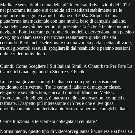
Marika è senza dubbio una delle più interessanti rivelazioni del 2022
nel panorama italiano e si candida ad insediarsi stabilmente tra le
migliori e più seguite camgirl italiane nel 2024. Stripchat è una
piattaforma internazionale con una nutrita base di camgirls italiane.
Una delle cose più bei periodi di presente sito è che è facile conduce a
navigare. Potrai cercare per nome de modello, perversione, um persino
every tipo dalam sesso per trovare esattamente quello che stai
cercando. Puoi anche selezionare tra una varietà pada spettacoli varie,
tra cui giocattoli sessuali, spogliarelli dal resabiado e persino sessioni
online video individuali .
Quindi, Come Scegliere I Siti Italiani Simili A Chaturbate Per Fare La
Cam Girl Guadagnando In Sicurezza? Facile!
Lola è una giovane cam girl italiana con un piglio decisamente
spudorato e irriverente. Tra le camgirl italiane di maggior classe,
eleganza e sex attraction, spicca il nome di Madame Malika.
Provocante e intelligente, è maestra nelle conversazioni complici e
raffinate. L’aspetto più interessante di Yres è che è live quasi
quotidianamente, caratteristica piuttosto rara per una camgirl italiana.
Come funziona la telecamera collegata al cellulare?
Normalmente, questo tipo di videosorveglianza è wireless e si basa su