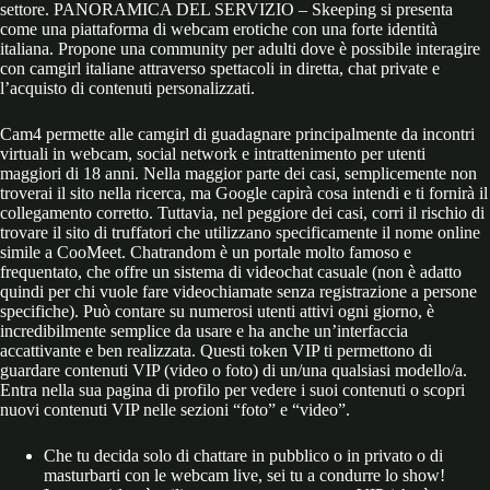
settore. PANORAMICA DEL SERVIZIO – Skeeping si presenta
come una piattaforma di webcam erotiche con una forte identità
italiana. Propone una community per adulti dove è possibile interagire
con camgirl italiane attraverso spettacoli in diretta, chat private e
l’acquisto di contenuti personalizzati.
Cam4 permette alle camgirl di guadagnare principalmente da incontri
virtuali in webcam, social network e intrattenimento per utenti
maggiori di 18 anni. Nella maggior parte dei casi, semplicemente non
troverai il sito nella ricerca, ma Google capirà cosa intendi e ti fornirà il
collegamento corretto. Tuttavia, nel peggiore dei casi, corri il rischio di
trovare il sito di truffatori che utilizzano specificamente il nome online
simile a CooMeet. Chatrandom è un portale molto famoso e
frequentato, che offre un sistema di videochat casuale (non è adatto
quindi per chi vuole fare videochiamate senza registrazione a persone
specifiche). Può contare su numerosi utenti attivi ogni giorno, è
incredibilmente semplice da usare e ha anche un’interfaccia
accattivante e ben realizzata. Questi token VIP ti permettono di
guardare contenuti VIP (video o foto) di un/una qualsiasi modello/a.
Entra nella sua pagina di profilo per vedere i suoi contenuti o scopri
nuovi contenuti VIP nelle sezioni “foto” e “video”.
Che tu decida solo di chattare in pubblico o in privato o di
masturbarti con le webcam live, sei tu a condurre lo show!