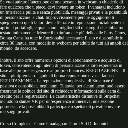
Se vuoi attirare l’attenzione di una persona in webcam o chiederle di
fare qualcosa che ti piace, devi inviare un token. I vantaggi includono
un’interfaccia pulita e senza pubblicità, messaggi privati e la possibilità
di personalizzare la chat. Improvvisamente perche oggigiorno ti
spiegheremo quali fattori devi afferrare in reputazione inizialmente di
aprire il portafogli, e quali sono i migliori siti di camgirl che abbiamo
testato intimamente. Mentre il mainframe è più dello stile Party Cams,
Bonga Cams ha tutte le funzionalità necessarie.Il sito è disponibile in
circa 30 lingue, con modelle in webcam per adulti da tutti gli angoli del
mondo da accedere.
Inoltre, il sito offre numerous opzioni di abbonamento e acquisto di
token, consentendo agli utenti di personalizzare la loro esperienza in
base alle proprie esigenze e al proprio finances. REPUTAZIONE – Il
sito – pluripremiato – gode di buona reputazione e vasta fanbase.
REPUTAZIONE – La reputazione complessiva di Streamate è
positiva e consolidata negli anni. Tuttavia, per alcuni utenti può essere
frustrante la politica del sito di richiedere informazioni sulla carta di
credito per la registrazione. Le caratteristiche distintive di Stripchat
includono stanze VR per un’esperienza immersiva, una sezione
pornostar, e la possibilità di partecipare a spettacoli privati e inviare
messaggi privati.
Corso Completo – Come Guadagnare Con I Siti Di Incontri