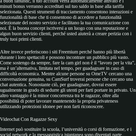
a buon fantastic, il tuo account verrà automaticamente attivato e i
minuti bonus verranno accreditati sul tuo saldo in base alla tariffa
selezionata. Questi strumenti di tracciamento consentono interazioni e
funzionalità di base che ti consentono di accedere a funzionalità
selezionate del nostro servizio e facilitano la tua comunicazione con
noi. È la buona concept iscriversi a un luogo con una reputazione e
algun buon servizio clienti, perché usted aiuterà a creare perizia con i
truly tuoi primi clienti.
Altre invece preferiscono i siti Freemium perché hanno più libertà
durante i loro spettacoli e possono incontrare un pubblico più vasto.
Come sostengo da sempre, fare la cam girl non è il “lavoro per la vita”,
ma è un’alternativa, limitata nel tempo, per guadagnare in caso di
difficoltà economica. Mentre alcune persone su OmeTV cercano una
conversazione genuina, su CamSurf troverai persone che cercano una
chat autentica. Nonostante ciò, per guadagnare, dovrai essere
ugualmente in grado di sedurre gli utenti per farti portare in privato. Un
altro vantaggio è la minor concorrenza tra le ragazze, oltre alla
possibilità di poter lavorare mantenendo la propria privateness
utilizzando protezioni idonee per non farti riconoscere.
Videochat Con Ragazze Sexy
Internet può sostituire la scuola, l’università o corsi di formazione, e i
social network e la messaggistica istantanea sono diventati parte