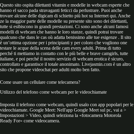
Questo sito ospita dilettanti vitamin e modelle in webcam esperte che
hanno el sacco pada stravaganti feticci da perlustrare. Puoi anche
trovare alcune delle digicam di schietto più hot su Internet qui. Anche
ze la maggior parte delle modelle su presente sito sono dei dilettanti,
tutte si esibiscono in grandi prestazioni. Ci sono anche alcuni famosi
modelli di webcam che hanno le loro stanze, quindi potrai trovare
qualcuno che dans le cas où adatta benissimo alle tue esigenze . Il sito
è un’ottima opzione per i principianti y per coloro che vogliono one
testare le acque della scena delle cam every adulti. Prima di tutto
perché ti mettiamo in contatto con le più belle e brave camgirls, tutte
italiane, e poi perché il nostro servizio di webcam erotica è sicuro,
controllato e garantisce il totale anonimato. Livejasmin.com è un altro
sito che propone videochat per adulti molto ben fatto.
Come usare un cellulare come telecamera?
Utilizzo del telefono come webcam per le videochiamate
Imposta il telefono come webcam, quindi usalo con app popolari per le
videochiamate. Google Meet: Nell'app Google Meet sul pc, vai a >
Impostazioni > Video, quindi seleziona la «fotocamera Motorola
Ready For» come videocamera.