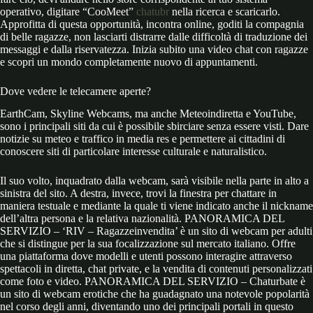
operativo, digitare “CooMeet”
chatubr
nella ricerca e scaricarlo.
Approfitta di questa opportunità, incontra online, goditi la compagnia
di belle ragazze, non lasciarti distrarre dalle difficoltà di traduzione dei
messaggi e dalla riservatezza. Inizia subito una video chat con ragazze
e scopri un mondo completamente nuovo di appuntamenti.
Dove vedere le telecamere aperte?
EarthCam, Skyline Webcams, ma anche Meteoindiretta e YouTube,
sono i principali siti da cui è possibile sbirciare senza essere visti. Dare
notizie su meteo e traffico in media res e permettere ai cittadini di
conoscere siti di particolare interesse culturale e naturalistico.
Il suo volto, inquadrato dalla webcam, sarà visibile nella parte in alto a
sinistra del sito. A destra, invece, trovi la finestra per chattare in
maniera testuale e mediante la quale ti viene indicato anche il nickname
dell’altra persona e la relativa nazionalità. PANORAMICA DEL
SERVIZIO – ‘RIV – Ragazzeinvendita’ è un sito di webcam per adulti
che si distingue per la sua focalizzazione sul mercato italiano. Offre
una piattaforma dove modelli e utenti possono interagire attraverso
spettacoli in diretta, chat private, e la vendita di contenuti personalizzati
come foto e video. PANORAMICA DEL SERVIZIO – Chaturbate è
un sito di webcam erotiche che ha guadagnato una notevole popolarità
nel corso degli anni, diventando uno dei principali portali in questo