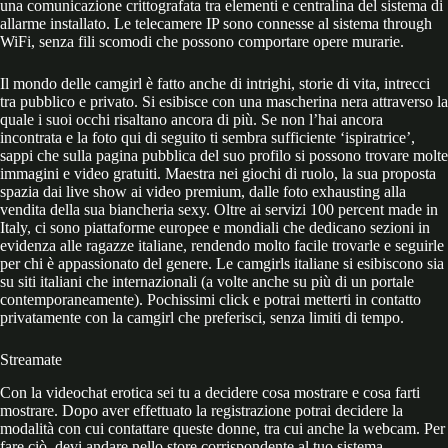
una comunicazione crittografata tra elementi e centralina del sistema di
allarme installato. Le telecamere IP sono connesse al sistema through
WiFi, senza fili scomodi che possono comportare opere murarie.
Il mondo delle camgirl è fatto anche di intrighi, storie di vita, intrecci
tra pubblico e privato. Si esibisce con una mascherina nera attraverso la
quale i suoi occhi risaltano ancora di più. Se non l’hai ancora
incontrata e la foto qui di seguito ti sembra sufficiente ‘ispiratrice’,
sappi che sulla pagina pubblica del suo profilo si possono trovare molte
immagini e video gratuiti. Maestra nei giochi di ruolo, la sua proposta
spazia dai live show ai video premium, dalle foto exhausting alla
vendita della sua biancheria sexy. Oltre ai servizi 100 percent made in
Italy, ci sono piattaforme europee e mondiali che dedicano sezioni in
evidenza alle ragazze italiane, rendendo molto facile trovarle e seguirle
per chi è appassionato del genere. Le camgirls italiane si esibiscono sia
su siti italiani che internazionali (a volte anche su più di un portale
contemporaneamente). Pochissimi click e potrai metterti in contatto
privatamente con la camgirl che preferisci, senza limiti di tempo.
Streamate
Con la videochat erotica sei tu a decidere cosa mostrare e cosa farti
mostrare. Dopo aver effettuato la registrazione potrai decidere la
modalità con cui contattare queste donne, tra cui anche la webcam. Per
fare ciò, devi andare nello store corrispondente al tuo sistema