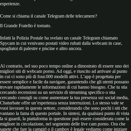
esperienze.
Come si chiama il canale Telegram delle telecamere?
Il Grande Fratello è tornato.
Infatti la Polizia Postale ha svelato un canale Telegram chiamato
Spycam in cui venivano postati video rubati dalla webcam in case,
spogliatoi di palestre e piscine e altro ancora.
Al contrario, nel suo poco tempo online a dimostrato di essere uno dei
migliori siti di webcam porno. Ad oggi, e riuscito ad arrivare al punto
in cui ci sono più di four.000 modelli attivi. L’app è progettata per
essere semplice e facile da navigare, garantendo che gli utenti possano
trovare rapidamente le informazioni di cui hanno bisogno. Che tu stia
cercando recensioni su un servizio di streaming specifico o stia
cercando consigli su come aumentare la tua presenza sui social media,
Chaturbate offre un’esperienza senza interruzioni. Lo stesso vale se
vuoi lavorare in questo settore, considerando che sono pochi i siti che
vantano la fama di questo portale. In sintesi, da qualsiasi punto di vista
la si guardi, la piattaforma in questione può essere considerata come la
migliore in circolazione, nel segmento delle live cam porno. Ora che
sapete che fare la camgirl o il camboy è legale vediamo come iniziare