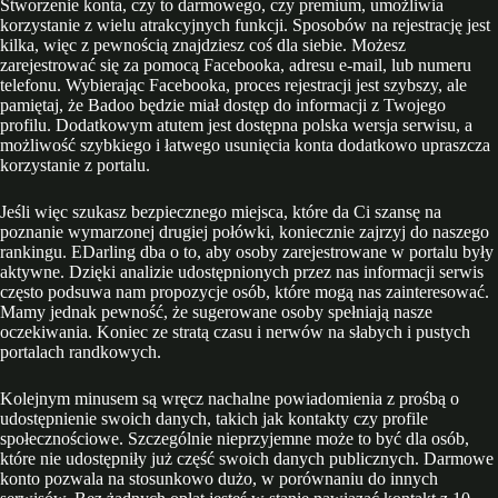
Stworzenie konta, czy to darmowego, czy premium, umożliwia
korzystanie z wielu atrakcyjnych funkcji. Sposobów na rejestrację jest
kilka, więc z pewnością znajdziesz coś dla siebie. Możesz
zarejestrować się za pomocą Facebooka, adresu e-mail, lub numeru
telefonu. Wybierając Facebooka, proces rejestracji jest szybszy, ale
pamiętaj, że Badoo będzie miał dostęp do informacji z Twojego
profilu. Dodatkowym atutem jest dostępna polska wersja serwisu, a
możliwość szybkiego i łatwego usunięcia konta dodatkowo upraszcza
korzystanie z portalu.
Jeśli więc szukasz bezpiecznego miejsca, które da Ci szansę na
poznanie wymarzonej drugiej połówki, koniecznie zajrzyj do naszego
rankingu. EDarling dba o to, aby osoby zarejestrowane w portalu były
aktywne. Dzięki analizie udostępnionych przez nas informacji serwis
często podsuwa nam propozycje osób, które mogą nas zainteresować.
Mamy jednak pewność, że sugerowane osoby spełniają nasze
oczekiwania. Koniec ze stratą czasu i nerwów na słabych i pustych
portalach randkowych.
Kolejnym minusem są wręcz nachalne powiadomienia z prośbą o
udostępnienie swoich danych, takich jak kontakty czy profile
społecznościowe. Szczególnie nieprzyjemne może to być dla osób,
które nie udostępniły już część swoich danych publicznych. Darmowe
konto pozwala na stosunkowo dużo, w porównaniu do innych