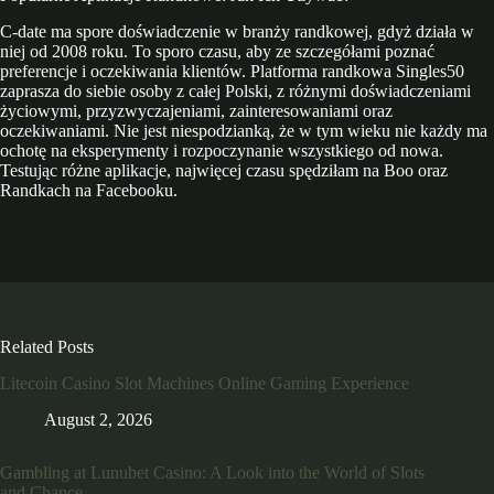
C-date ma spore doświadczenie w branży randkowej, gdyż działa w
niej od 2008 roku. To sporo czasu, aby ze szczegółami poznać
preferencje i oczekiwania klientów. Platforma randkowa Singles50
zaprasza do siebie osoby z całej Polski, z różnymi doświadczeniami
życiowymi, przyzwyczajeniami, zainteresowaniami oraz
oczekiwaniami. Nie jest niespodzianką, że w tym wieku nie każdy ma
ochotę na eksperymenty i rozpoczynanie wszystkiego od nowa.
Testując różne aplikacje, najwięcej czasu spędziłam na Boo oraz
Randkach na Facebooku.
Related Posts
Litecoin Casino Slot Machines Online Gaming Experience
August 2, 2026
Gambling at Lunubet Casino: A Look into the World of Slots
and Chance