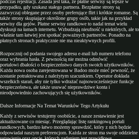
podczas rejestracji. Zasada jest taka, że płatne serwisy są lepsze w
przypadku, gdy szukasz stałego partnera. Bezpłatne strony są
zazwyczaj oblegane przez osoby preferujące flirt i krótkie romanse. Są
także strony skupiające określone grupy osób, takie jak na przykład
serwisy dla gejów. Płatne serwisy randkowe to nadal temat wielu
dyskusji na łamach internetu. Wzbudzają nieufność u niektórych, ale to
właśnie tam łatwiej jest spotkać poważnych partnerów. Ponadto na
płatnych stronach praktycznie nie ma nieaktywnych profili.
Rozpocznij od podania swojego adresu e-mail lub numeru telefonu
oraz wybrania hasła. Z pewnością nie można odmówić
portalowi dbałości o bezpieczeństwo danych swoich użytkowników.
Każda nowa osoba zarejestrowana w Badoo może mieć pewność, że
zostanie potraktowana z należytym szacunkiem. Operator dokłada
wszelkich starań, aby nie tylko wdrażać najnowocześniejsze funkcje
bezpieczeństwa, ale także usuwać nieprawdziwe konta i
nieodpowiednio zachowujących się użytkowników.
Dalsze Informacje Na Temat Warunków Tego Artykułu
Każdy z serwisów testujemy osobiście, a nasze zestawienie jest
aktualizowane co miesiąc. Przeglądając listę rankingową portali
randkowych, bardzo łatwo możemy sprawdzić, który z nich będzie
odpowiadał naszym preferencjom. Każda ze stron ma swoje oddzielne
ustawienia oraz opcje, których zadaniem jest prawidłowe