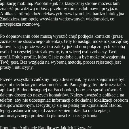
aplikację mobilną. Podobnie jak na klasycznej stronie możesz tam
znaleźć prawdziwą miłość, przelotny romans lub nawet przyjaźń.
Aplikacja oferuje dużo ciekawych rozwiązań i jest bardzo intuicyjna.
Znajdziesz tam opcję wysyłania wątkowanych wiadomości, co
przyspiesza rozmowę.
Po dopasowaniu obie muszą wyrazić chęć podjęcia kontaktu (przez
zaznaczenie stosownego okienka). Gdy to nastąpi, może rozpocząć się
konwersacja, gdzie wszystko zależy już od obu połączonych ze sobą
osób. Im częściej jesteś aktywny, tym więcej osób zobaczy Twój
profil. Polub profile, które Ci się podobają, a być może odwzajemnią
Twój gest. Bez względu na wybraną metodę, proces rejestracji jest
prosty i intuicyjny.
Przede wszystkim załóżmy inny adres email, by nasi znajomi nie byli
nękani niechcianymi wiadomościami. Pamiętajmy, by nie korzystać z
aplikacji Badoo dostępnej na Facebooku, bo w ten sposób również
dajemy dostęp do naszych kontaktów. Należy uważać z aplikacją na
telefon, aby nie udostępniać informacji o dokładnej lokalizacji osobom
nieupoważnionym. Decydując się na płatną funkcjonalność Badoo,
lepiej zastanowić się nad zaznaczeniem okienka o akceptacji
automatycznego pobierania płatności z naszego konta.
Popularne Aplikacje Randkowe: Jak Ich Używać?