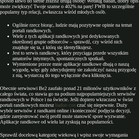
sposób łatwo do siebie zrazisz drugą osobę! Według badań, dobry opis
może zwiększyć Twoje szanse o 402% na parę! FWB to szczególnie
popularny typ relacji, zwłaszcza wśród młodych osób.
Ogólnie rzecz biorąc, ludzie mają pozytywne opinie na temat
portali randkowych.
Wiele z tych aplikacji randkowych jest dedykowanych
określonej grupie odbiorców – sprawdź, czy wśród nich
znajduje się ta, z którą się identyfikujesz.
Jest to serwis randkowy, który przyciąga przede wszystkim
amatorów intymnych, spontanicznych spotkań.
Wymienione przeze mnie aplikacje randkowe dbają o naszą
wygodę, więc gdy zdecydujemy sie zakończyć naszą przygodę
z nią, wystarczą do tego wyłącznie dwa kliknięcia.
Obecnie serwisowi Be2 zaufało ponad 21 milionów użytkowników z
całego świata, co stawia go na podium najpopularniejszych serwisów
randkowych w Polsce i na świecie. Jeśli dopiero wkraczasz w świat
portali randkowych możesz
badoo con
czuć się niepewnie. Duży
wybór serwisów z randkami online i konieczność podjęcia decyzji,
gdzie zarejestrować swój profil może stanowić spore wyzwanie.
Aplikacje randkowe od wielu lat zyskują na popularności.
Sprawdź docelową kategorię wiekową i wpisz swoje wymagania