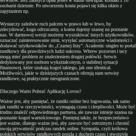
serwisów. Bez żadnych opłat jesteś w stanie nawiązać kontakt z 10
osobami dziennie. Po utworzeniu konta pojawi się kilka okien z
zapytaniem np.
Wystarczy zaledwie ruch palcem w prawo lub w lewo, by
zdecydować, kogo odrzucamy, a komu dajemy szansę na poznanie
nas. W darmowej wersji możemy wyszukiwać innych użytkowników,
oznaczać zainteresowanie nimi, wysyłać automatyczne wiadomości i
dodawać użytkowników do „Czarnej listy”. Academic singles to portal
randkowy dla prawdziwych ludzi sukcesu. Wbrew pozorom i tacy
mogą mieć problem ze znalezieniem drugiej połówki. Serwis
dedykowany jest osobom wykształconym, o stabilnej sytuacji
finansowej, które szukają kogoś takiego, jak one identical.
Możliwości, jakie w dzisiejszych czasach oferują nam serwisy
randkowe, są praktycznie nieograniczone.
Dlaczego Warto Pobrać Aplikację Lovoo?
Ważne jest, aby pamiętać, że randki online bez logowania, tak samo
jak randki w rzeczywistości, wymagają czasu i cierpliwości. Może być
trudno znaleźć odpowiedniego partnera, ale zawsze istnieje szansa na
poznanie kogoś wartościowego. Pamiętaj także, że bezpieczeństwo
jest ważne, dlatego ważne jest, aby zawsze być ostrożnym i chronić
swoją prywatność podczas randek online. Sympatia, czyli królowa
polskich serwisów randkowych poszła z duchem czasu i stworzyła