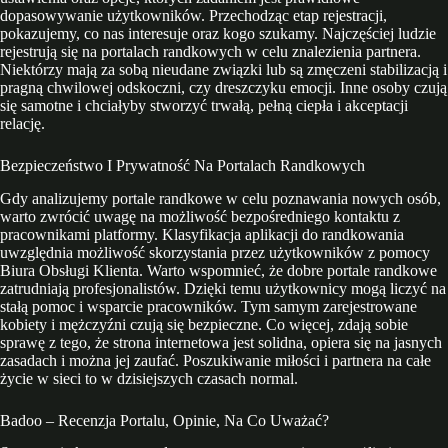
dopasowywanie użytkowników. Przechodząc etap rejestracji,
pokazujemy, co nas interesuje oraz kogo szukamy. Najczęściej ludzie
rejestrują się na portalach randkowych w celu znalezienia partnera.
Niektórzy mają za sobą nieudane związki lub są zmęczeni stabilizacją i
pragną chwilowej odskoczni, czy dreszczyku emocji. Inne osoby czują
się samotne i chciałyby stworzyć trwałą, pełną ciepła i akceptacji
relację.
Bezpieczeństwo I Prywatność Na Portalach Randkowych
Gdy analizujemy portale randkowe w celu poznawania nowych osób,
warto zwrócić uwagę na możliwość bezpośredniego kontaktu z
pracownikami platformy. Klasyfikacja aplikacji do randkowania
uwzględnia możliwość skorzystania przez użytkowników z pomocy
Biura Obsługi Klienta. Warto wspomnieć, że dobre portale randkowe
zatrudniają profesjonalistów. Dzięki temu użytkownicy mogą liczyć na
stałą pomoc i wsparcie pracowników. Tym samym zarejestrowane
kobiety i mężczyźni czują się bezpieczne. Co więcej, zdają sobie
sprawę z tego, że strona internetowa jest solidna, opiera się na jasnych
zasadach i można jej zaufać. Poszukiwanie miłości i partnera na całe
życie w sieci to w dzisiejszych czasach normal.
Badoo – Recenzja Portalu, Opinie, Na Co Uważać?