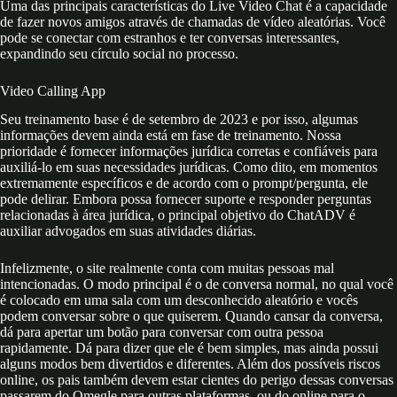
Uma das principais características do Live Video Chat é a capacidade
de fazer novos amigos através de chamadas de vídeo aleatórias. Você
pode se conectar com estranhos e ter conversas interessantes,
expandindo seu círculo social no processo.
Video Calling App
Seu treinamento base é de setembro de 2023 e por isso, algumas
informações devem ainda está em fase de treinamento. Nossa
prioridade é fornecer informações jurídica corretas e confiáveis para
auxiliá-lo em suas necessidades jurídicas. Como dito, em momentos
extremamente específicos e de acordo com o prompt/pergunta, ele
pode delirar. Embora possa fornecer suporte e responder perguntas
relacionadas à área jurídica, o principal objetivo do ChatADV é
auxiliar advogados em suas atividades diárias.
Infelizmente, o site realmente conta com muitas pessoas mal
intencionadas. O modo principal é o de conversa normal, no qual você
é colocado em uma sala com um desconhecido aleatório e vocês
podem conversar sobre o que quiserem. Quando cansar da conversa,
dá para apertar um botão para conversar com outra pessoa
rapidamente. Dá para dizer que ele é bem simples, mas ainda possui
alguns modos bem divertidos e diferentes. Além dos possíveis riscos
online, os pais também devem estar cientes do perigo dessas conversas
passarem do Omegle para outras plataformas, ou do online para o