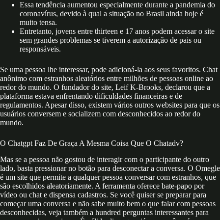
Essa tendência aumentou especialmente durante a pandemia do
coronavírus, devido à qual a situação no Brasil ainda hoje é
muito tensa.
Entretanto, jovens entre thirteen e 17 anos podem acessar o site
sem grandes problemas se tiverem a autorização de pais ou
responsáveis.
Se uma pessoa lhe interessar, pode adicioná-la aos seus favoritos. Chat
anônimo com estranhos aleatórios entre milhões de pessoas online ao
redor do mundo. O fundador do site, Leif K-Brooks, declarou que a
plataforma estava enfrentando dificuldades financeiras e de
regulamentos. Apesar disso, existem vários outros websites para que os
usuários conversem e socializem com desconhecidos ao redor do
mundo.
O Chatgpt Faz De Graça A Mesma Coisa Que O Chatadv?
Mas se a pessoa não gostou de interagir com o participante do outro
lado, basta pressionar no botão para desconectar a conversa. O Omegle
é um site que permite a qualquer pessoa conversar com estranhos, que
são escolhidos aleatoriamente. A ferramenta oferece bate-papo por
vídeo ou chat e dispensa cadastros. Se você quiser se preparar para
começar uma conversa e não sabe muito bem o que falar com pessoas
desconhecidas, veja também a hundred perguntas interessantes para