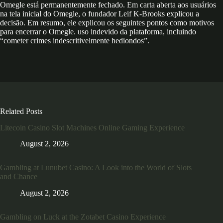
Omegle está permanentemente fechado. Em carta aberta aos usuários
na tela inicial do Omegle, o fundador Leif K-Brooks explicou a
decisão. Em resumo, ele explicou os seguintes pontos como motivos
para encerrar o Omegle. uso indevido da plataforma, incluindo
“cometer crimes indescritivelmente hediondos”.
Related Posts
Litecoin Casino Slot Machines Online Gaming Experience
August 2, 2026
Gambling at Lunubet Casino: A Look into the World of Slots
and Chance
August 2, 2026
Gambling on Luck at the Zotabet Casino Experience