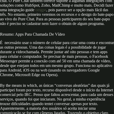
chat. O Pure Chat também oferece suporte a algumas integrações com
soluções como HubSpot, Zoho, MailChimp e muito mais. Decidi fazer
uma integração guide
omgpe
, pois parece ser a opção mais fácil das
três. No entanto, primeiro veremos os recursos e o design do bate-papo
ao vivo do Pure Chat. Para as pessoas participarem do seu bate-papo
não é preciso se cadastrar nem fazer o obtain de algum programa.
Resumo: Apps Para Chamada De Vídeo
É necessário usar o número de celular para criar uma conta e encontrar
as outras pessoas. Uma das coisas legais é a possibilidade de jogar
durante a videochamada. Permite juntar até oito pessoas e tem apps
para celular e computador. Se precisar de mais pessoas, o Facebook
Messenger permite a conexão com até 50 em uma chamada de vídeo,
desde que estejam todos em um mesmo grupo. Funciona no aplicativo
para Android, iOS ou na web (usando os navegadores Google
Chrome, Microsoft Edge ou Opera).
By the means in which, as únicas “conversas aleatórias” das quais já
participei foram por texto, recurso disponível desde o início da Internet
comercial pelo IRC. Penso que faltou acrescentar, para cada um desses
serviços, quando foi que iniciaram. No geral, a minha experiência
trouxe dificuldades quando tentei conversar apenas por texto.
Aparentemente, a maioria dos usuários só aceita iniciar uma
comunicação se for com câmeras ligadas. Trazendo o objetivo claro