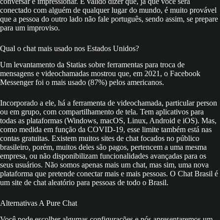
conversar e impressionar. É válido dizer que, já que você será
conectado com alguém de qualquer lugar do mundo, é muito provável
que a pessoa do outro lado não fale português, sendo assim, se prepare
para um improviso.
Qual o chat mais usado nos Estados Unidos?
Um levantamento da Statias sobre ferramentas para troca de
mensagens e videochamadas mostrou que, em 2021, o Facebook
Messenger foi o mais usado (87%) pelos americanos.
Incorporado a ele, há a ferramenta de videochamada, particular person
ou em grupo, com compartilhamento de tela. Tem aplicativos para
todas as plataformas (Windows, macOS, Linux, Android e iOS). Mas,
como medida em função da COVID-19, esse limite também está nas
contas gratuitas. Existem muitos sites de chat focados no público
brasileiro, porém, muitos deles são pagos, pertencem a uma mesma
empresa, ou não disponibilizam funcionalidades avançadas para os
seus usuários. Não somos apenas mais um chat, mas sim, uma nova
plataforma que pretende conectar mais e mais pessoas. O Chat Brasil é
um site de chat aleatório para pessoas de todo o Brasil.
Alternativas A Pure Chat
Você pode escolher algumas configurações e nós apresentaremos um