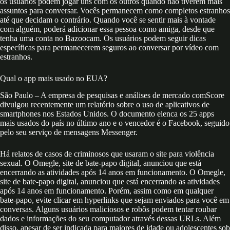
os usuários podem jogar uns com os outros quando não tiverem mais
assuntos para conversar. Vocês permanecem como completos estranhos
até que decidam o contrário. Quando você se sentir mais à vontade
com alguém, poderá adicionar essa pessoa como amiga, desde que
tenha uma conta no Bazoocam. Os usuários podem seguir dicas
específicas para permanecerem seguros ao conversar por vídeo com
estranhos.
Qual o app mais usado no EUA?
São Paulo – A empresa de pesquisas e análises de mercado comScore
divulgou recentemente um relatório sobre o uso de aplicativos de
smartphones nos Estados Unidos. O documento elenca os 25 apps
mais usados do país no último ano e o vencedor é o Facebook, seguido
pelo seu serviço de mensagens Messenger.
Há relatos de casos de criminosos que usaram o site para violência
sexual. O Omegle, site de bate-papo digital, anunciou que está
encerrando as atividades após 14 anos em funcionamento. O Omegle,
site de bate-papo digital, anunciou que está encerrando as atividades
após 14 anos em funcionamento. Porém, assim como em qualquer
bate-papo, evite clicar em hyperlinks que sejam enviados para você em
conversas. Alguns usuários maliciosos e robôs podem tentar roubar
dados e informações do seu computador através dessas URLs. Além
disso, apesar de ser indicada para maiores de idade ou adolescentes sob