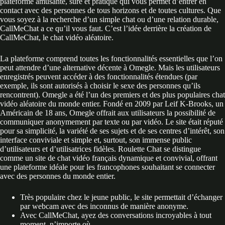
plateforme amusante, sûre et pratique qui vous permet d’entrer en
contact avec des personnes de tous horizons et de toutes cultures. Que
vous soyez à la recherche d’un simple chat ou d’une relation durable,
CallMeChat a ce qu’il vous faut. C’est l’idée derrière la création de
CallMeChat, le chat vidéo aléatoire.
La plateforme comprend toutes les fonctionnalités essentielles que l’on
peut attendre d’une alternative décente à Omegle. Mais les utilisateurs
enregistrés peuvent accéder à des fonctionnalités étendues (par
exemple, ils sont autorisés à choisir le sexe des personnes qu’ils
rencontrent). Omegle a été l’un des premiers et des plus populaires chat
vidéo aléatoire du monde entier. Fondé en 2009 par Leif K-Brooks, un
Américain de 18 ans, Omegle offrait aux utilisateurs la possibilité de
communiquer anonymement par texte ou par vidéo. Le site était réputé
pour sa simplicité, la variété de ses sujets et de ses centres d’intérêt, son
interface conviviale et simple et, surtout, son immense public
d’utilisateurs et d’utilisatrices fidèles. Roulette Chat se distingue
comme un site de chat vidéo français dynamique et convivial, offrant
une plateforme idéale pour les francophones souhaitant se connecter
avec des personnes du monde entier.
Très populaire chez le jeune public, le site permettait d’échanger
par webcam avec des inconnus de manière anonyme.
Avec CallMeChat, ayez des conversations incroyables à tout
moment, n’importe où.