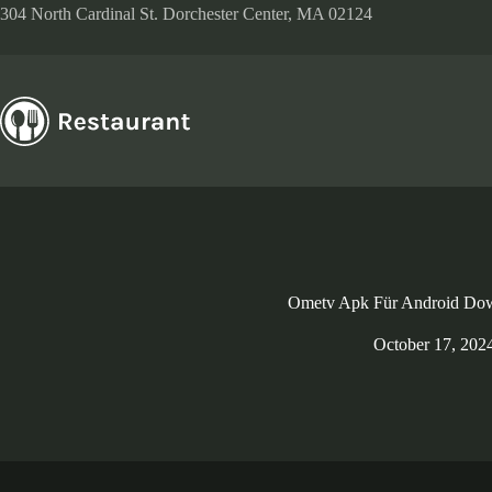
Skip
304 North Cardinal St. Dorchester Center, MA 02124
to
content
Ometv Apk Für Android Do
October 17, 202