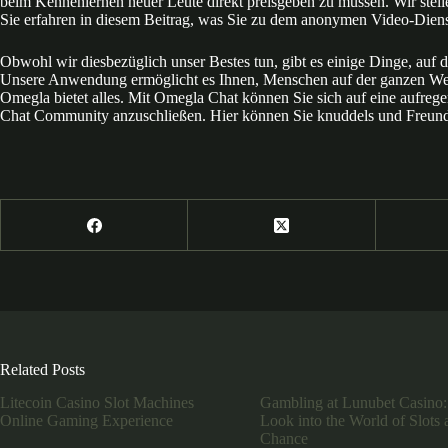
beim Kennenlernen neuer Leute direkt preisgeben zu müssen. Wir stell
Sie erfahren in diesem Beitrag, was Sie zu dem anonymen Video-Dien
Obwohl wir diesbezüglich unser Bestes tun, gibt es einige Dinge, auf
Unsere Anwendung ermöglicht es Ihnen, Menschen auf der ganzen Welt
Omegla bietet alles. Mit Omegla Chat können Sie sich auf eine aufreg
Chat Community anzuschließen. Hier können Sie knuddels und Freunde
Related Posts
Litecoin Casino Slot Machines
Gambling at Lunubet Casino:
Online Gaming Experience
Look into the World of Slots 
Chance