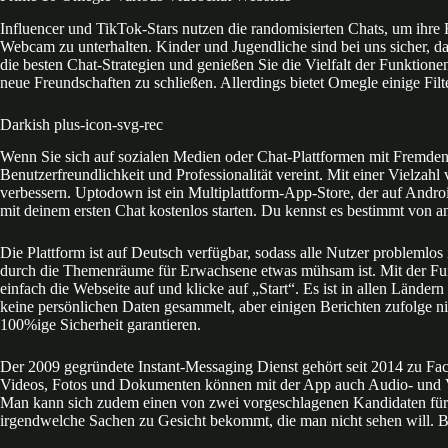
Influencer und TikTok-Stars nutzen die randomisierten Chats, um ihre 
Webcam zu unterhalten. Kinder und Jugendliche sind bei uns sicher, da
die besten Chat-Strategien und genießen Sie die Vielfalt der Funktion
neue Freundschaften zu schließen. Allerdings bietet Omegle einige Filt
Darkish plus-icon-svg-rec
Wenn Sie sich auf sozialen Medien oder Chat-Plattformen mit Fremden 
Benutzerfreundlichkeit und Professionalität vereint. Mit einer Vielza
verbessern. Uptodown ist ein Multiplattform-App-Store, der auf Andro
mit deinem ersten Chat kostenlos starten. Du kennst es bestimmt von a
Die Plattform ist auf Deutsch verfügbar, sodass alle Nutzer probleml
durch die Themenräume für Erwachsene etwas mühsam ist. Mit der Funkt
einfach die Webseite auf und klicke auf „Start“. Es ist in allen Lände
keine persönlichen Daten gesammelt, aber einigen Berichten zufolge n
100%ige Sicherheit garantieren.
Der 2009 gegründete Instant-Messaging Dienst gehört seit 2014 zu Fa
Videos, Fotos und Dokumenten können mit der App auch Audio- und V
Man kann sich zudem einen von zwei vorgeschlagenen Kandidaten für 
irgendwelche Sachen zu Gesicht bekommt, die man nicht sehen will. B