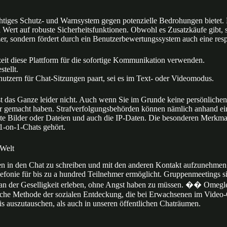
tiges Schutz- und Warnsystem gegen potenzielle Bedrohungen bietet. B
ert auf robuste Sicherheitsfunktionen. Obwohl es Zusatzkäufe gibt, si
tzer, sondern fördert durch ein Benutzerbewertungssystem auch eine res
zeit diese Plattform für die sofortige Kommunikation verwenden.
tellt.
enutzern für Chat-Sitzungen paart, sei es im Text- oder Videomodus.
 das Ganze leider nicht. Auch wenn Sie im Grunde keine persönlichen D
bar gemacht haben. Strafverfolgungsbehörden können nämlich anhand ein
ete Bilder oder Dateien und auch die IP-Daten. Die besonderen Merkm
1-on-1-Chats gehört.
 Welt
nken in den Chat zu schreiben und mit den anderen Kontakt aufzunehm
efonie für bis zu a hundred Teilnehmer ermöglicht. Gruppenmeetings s
an der Geselligkeit erleben, ohne Angst haben zu müssen. �� Omegle 
ische Methode der sozialen Entdeckung, die bei Erwachsenen im Video-C
s auszutauschen, als auch in unseren öffentlichen Chaträumen.