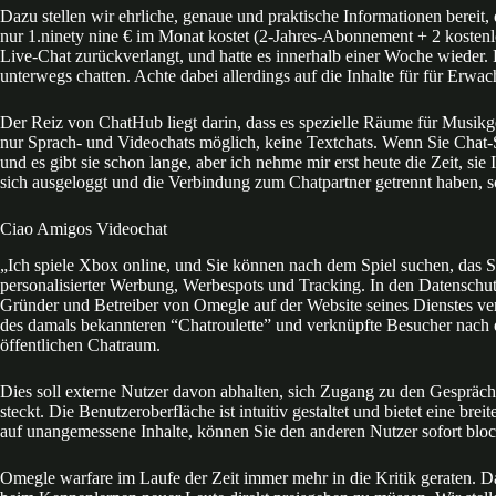
Dazu stellen wir ehrliche, genaue und praktische Informationen bereit, 
nur 1.ninety nine € im Monat kostet (2-Jahres-Abonnement + 2 kosten
Live-Chat zurückverlangt, und hatte es innerhalb einer Woche wiede
unterwegs chatten. Achte dabei allerdings auf die Inhalte für für Erwa
Der Reiz von ChatHub liegt darin, dass es spezielle Räume für Musikge
nur Sprach- und Videochats möglich, keine Textchats. Wenn Sie Chat-Se
und es gibt sie schon lange, aber ich nehme mir erst heute die Zeit, 
sich ausgeloggt und die Verbindung zum Chatpartner getrennt haben, so
Ciao Amigos Videochat
„Ich spiele Xbox online, und Sie können nach dem Spiel suchen, das Si
personalisierter Werbung, Werbespots und Tracking. In den Datenschut
Gründer und Betreiber von Omegle auf der Website seines Dienstes verö
des damals bekannteren “Chatroulette” und verknüpfte Besucher nach 
öffentlichen Chatraum.
Dies soll externe Nutzer davon abhalten, sich Zugang zu den Gespräc
steckt. Die Benutzeroberfläche ist intuitiv gestaltet und bietet eine b
auf unangemessene Inhalte, können Sie den anderen Nutzer sofort block
Omegle warfare im Laufe der Zeit immer mehr in die Kritik geraten. D