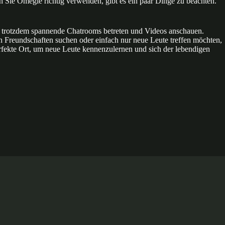
 Sie Omegle richtig verwenden, gibt es ein paar Dinge zu beachten.
und trotzdem spannende Chatrooms betreten und Videos anschauen.
Freundschaften suchen oder einfach nur neue Leute treffen möchten,
erfekte Ort, um neue Leute kennenzulernen und sich der lebendigen