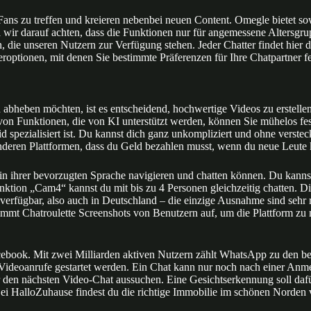
Fans zu treffen und kreieren nebenbei neuen Content. Omegle bietet so
 wir darauf achten, dass die Funktionen nur für angemessene Altersgrup
en, die unseren Nutzern zur Verfügung stehen. Jeder Chatter findet hi
eroptionen, mit denen Sie bestimmte Präferenzen für Ihre Chatpartner f
abheben möchten, ist es entscheidend, hochwertige Videos zu erstellen
hl von Funktionen, die von KI unterstützt werden, können Sie mühelos f
id spezialisiert ist. Du kannst dich ganz unkompliziert und ohne vers
nderen Plattformen, dass du Geld bezahlen musst, wenn du neue Leute k
os in ihrer bevorzugten Sprache navigieren und chatten können. Du ka
ion „Cam4“ kannst du mit bis zu 4 Personen gleichzeitig chatten. Die 
rn verfügbar, also auch in Deutschland – die einzige Ausnahme sind seh
immt Chatroulette Screenshots von Benutzern auf, um die Plattform zu
cebook. Mit zwei Milliarden aktiven Nutzern zählt WhatsApp zu den b
ideoanrufe gestartet werden. Ein Chat kann nur noch nach einer Anm
den nächsten Video-Chat aussuchen. Eine Gesichtserkennung soll dafü
ei HalloZuhause findest du die richtige Immobilie im schönen Norden 