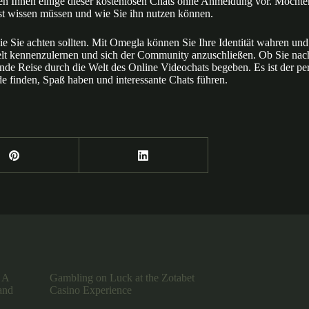
en Ihnen einige dieser kostenlosen Chats ohne Anmeldung vor. Möchten
st wissen müssen und wie Sie ihn nutzen können.
 die Sie achten sollten. Mit Omegla können Sie Ihre Identität wahren 
 kennenzulernen und sich der Community anzuschließen. Ob Sie nach 
ende Reise durch die Welt des Online Videochats begeben. Es ist der p
 finden, Spaß haben und interessante Chats führen.
 A
Gambling on Luck at the Zotabet
and
Casino Experience