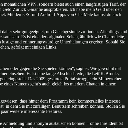
ten monatlichen VPN, sondern bietet auch einen langfristigen Tarif, der
en Geld-Zurück-Garantie ausprobieren. Ich habe mein Geld über den
hnet. Mit den iOS- und Android-Apps von ChatMate kannst du auch
 daher sehr gut geeignet, um Gleichgesinnte zu finden. Allerdings sind
nt sein. Es ist eine der originalen Seiten, ähnlich wie Chatroulette,
ch lustige und erinnerungswürdige Unterhaltungen ergeben. Sobald Sie
ehen, gefolgt mit einigen Links.
schen oder gegen die Sie spielen können“, sagt er. Wie gewohnt mit
ner einsehen. Es ist eine lange Abschiedsrede, die Leif K-Brooks,
n eingestellt. Das 2009 gestartete Portal struggle ein Mitbewerber
 eines Namens geht’s auch gleich los mit dem Chatten in einem
ingewiesen, dass hinter dem Programm kein kommerzielles Interesse
Chat, in dem Sie mit zufälligen Benutzern schreiben können. Stoßen Sie
aar weitere interessante Features.
ohne Anmeldung und anonym austauschen können – ohne Ihre Identität