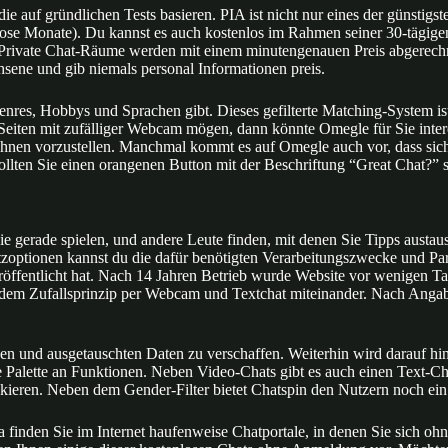
die auf gründlichen Tests basieren. PIA ist nicht nur eines der günstigs
lose Monate). Du kannst es auch kostenlos im Rahmen seiner 30-tägig
r. Private Chat-Räume werden mit einem minutengenauen Preis abgerec
chsene und gib niemals personal Informationen preis.
nres, Hobbys und Sprachen gibt. Dieses gefilterte Matching-System ist
iten mit zufälliger Webcam mögen, dann könnte Omegle für Sie interessa
sie Ihnen vorzustellen. Manchmal kommt es auf Omegle auch vor, dass si
llten Sie einen orangenen Button mit der Beschriftung “Great Chat?” s
e gerade spielen, und andere Leute finden, mit denen Sie Tipps austau
zoptionen kannst du die dafür benötigten Verarbeitungszwecke und Part
ffentlicht hat. Nach 14 Jahren Betrieb wurde Website vor wenigen Tage
dem Zufallsprinzip per Webcam und Textchat miteinander. Nach Angabe
hen und ausgetauschten Daten zu verschaffen. Weiterhin wird darauf h
reite Palette an Funktionen. Neben Video-Chats gibt es auch einen Text-
ieren. Neben dem Gender-Filter bietet Chatspin den Nutzern noch ein p
a finden Sie im Internet haufenweise Chatportale, in denen Sie sich 