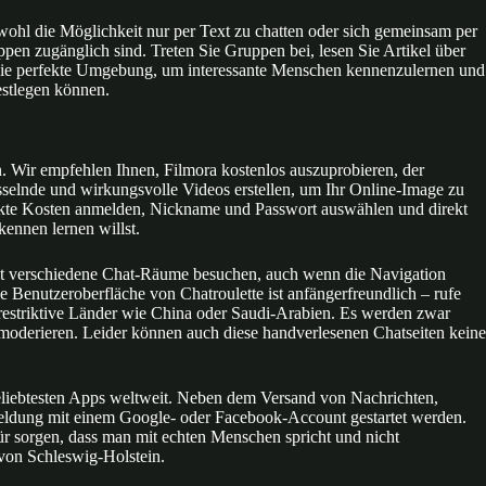
wohl die Möglichkeit nur per Text zu chatten oder sich gemeinsam per
pen zugänglich sind. Treten Sie Gruppen bei, lesen Sie Artikel über
er die perfekte Umgebung, um interessante Menschen kennenzulernen und
estlegen können.
. Wir empfehlen Ihnen, Filmora kostenlos auszuprobieren, der
esselnde und wirkungsvolle Videos erstellen, um Ihr Online-Image zu
teckte Kosten anmelden, Nickname und Passwort auswählen und direkt
ennen lernen willst.
nnst verschiedene Chat-Räume besuchen, auch wenn die Navigation
Benutzeroberfläche von Chatroulette ist anfängerfreundlich – rufe
r restriktive Länder wie China oder Saudi-Arabien. Es werden zwar
 moderieren. Leider können auch diese handverlesenen Chatseiten keine
eliebtesten Apps weltweit. Neben dem Versand von Nachrichten,
eldung mit einem Google- oder Facebook-Account gestartet werden.
r sorgen, dass man mit echten Menschen spricht und nicht
von Schleswig-Holstein.