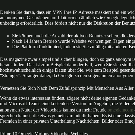
Denken Sie daran, dass ein VPN Ihre IP-Adresse maskiert und ein wich
an anonymen Gesprächen auf Plattformen ähnlich wie Omegle lege ich W
unbedingt erforderlich. Dies fördert nicht nur die Diskretion der Benu
Sie können auch die Anzahl der aktiven Benutzer sehen, die der
Nach 14 Jahren Betrieb wurde Website vor wenigen Tagen einges
Die Plattform funktioniert, indem sie Sie zufällig mit anderen B
Das magazine zwar simpel und sicher klingen, doch so ganz anonym ist
herausfinden. Das ist zum Beispiel dann der Fall, wenn Sie sich straf
höchstwahrscheinlich einige Daten über Sie, wie zum Beispiel gesend
“Stranger”. Stranger daher, da Omegle zu den sogenannten anonymen 
Vernetzen Sie Sich Nach Dem Zufallsprinzip Mit Menschen Aus Aller
Wenn du etwas interessant findest, zögere nicht deine eigenen Geda
und Microsoft Teams eine kostenlose Version im Angebot, die Videotel
anonymen Natur der Videochats kannst du mehr Freude
omeglemcom
sprechen kannst, die etwas gemeinsam mit dir haben. Es ist eine klass
Fremden in einer privaten Unterhaltung Nachrichten, Bilder oder Emoji
Prime 10 Omegle Various Videochat Websites