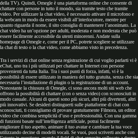
della TV). Quindi, Omegle è una piattaforma online che consente di
chattare con persone in tutto il mondo, sia tramite testo che tramite
video. Per utilizzare la chat video, è necessario attivare il microfono e
la webcam in modo da essere visibili all’interlocutore, mentre per
quanto riguarda il nome, il sito consiglia di mantenere l’anonimato. La
chat video ha un’opzione per adulti, moderata e non moderata che può
essere facilmente accessibile da utenti minorenni. Andate sulla
homepage di Omegle e, come per il PC, potrete scegliere se utilizzare
la chat di testo o la chat video, come abbiamo visto in precedenza.
Tra i servizi di chat online senza registrazione di cui voglio parlarti vi è
eChat, uno tra i più utilizzati per chattare in Internet con persone
provenienti da tutta Italia. Tra i suoi punti di forza, infatti, vi è la
possibilità di essere utilizzato in maniera del tutto gratuita, senza che sia
necessaria l’installazione di plugin o la registrazione di un account.
Nonostante la chiusura di Omegle, ci sono ancora molti siti web che
offrono la possibilità di chattare (con o senza video) con sconosciuti in
modo casuale. Alcuni di questi sono più sicuri, altri più divertenti, altri
più innovativi. Se desideri distinguerti sulle piattaforme di chat con
sconosciuti, ti consigliamo di provare gratuitamente Filmora, un editor
video che combina semplicità d’uso e professionalità. Con una gamma
di funzioni basate sull’intelligenza artificiale, potrai facilmente
migliorare il tuo aspetto, animare il tuo avatar e cambiare la tua voce
utilizzando decine di modelli vocali. Se vuoi, puoi scriverti anche con
l’utente in questione, usando il field di chat apposito collocato a destra.