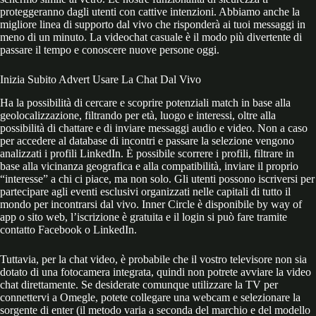
proteggeranno dagli utenti con cattive intenzioni. Abbiamo anche la
migliore linea di supporto dal vivo che risponderà ai tuoi messaggi in
meno di un minuto. La videochat casuale è il modo più divertente di
passare il tempo e conoscere nuove persone oggi.
Inizia Subito Advert Usare La Chat Dal Vivo
Ha la possibilità di cercare e scoprire potenziali match in base alla
geolocalizzazione, filtrando per età, luogo e interessi, oltre alla
possibilità di chattare e di inviare messaggi audio e video. Non a caso
per accedere al database di incontri e passare la selezione vengono
analizzati i profili LinkedIn. È possibile scorrere i profili, filtrare in
base alla vicinanza geografica e alla compatibilità, inviare il proprio
“interesse” a chi ci piace, ma non solo. Gli utenti possono iscriversi per
partecipare agli eventi esclusivi organizzati nelle capitali di tutto il
mondo per incontrarsi dal vivo. Inner Circle è disponibile by way of
app o sito web, l’iscrizione è gratuita e il login si può fare tramite
contatto Facebook o LinkedIn.
Tuttavia, per la chat video, è probabile che il vostro televisore non sia
dotato di una fotocamera integrata, quindi non potrete avviare la video
chat direttamente. Se desiderate comunque utilizzare la TV per
connettervi a Omegle, potete collegare una webcam e selezionare la
sorgente di enter (il metodo varia a seconda del marchio e del modello