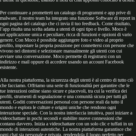
Per continuare a prometterti un catalogo di programmi e app prive di
malware, il nostro team ha integrato una funzione Software di report in
ogni pagina del catalogo che ci invia il tuo feedback. Come risultato,
l’app risulta una scelta adatta a utenti di ogni tipo e livello. Moco è
un’applicazione unica e peculiare, ricca di funzioni e opzioni di vario
genere. Con Moco è possibile aggiungere foto e video al proprio
profilo, impostare la propria posizione per connettersi con persone che
vivono nei dintorni e selezionare manualmente gli utenti con cui
avviare una conversazione. Moco permette di registrarsi con un
indirizzo e mail oppure di accedere usando un account Facebook
esistente.
Alla nostra piattaforma, la sicurezza degli utenti è al centro di tutto ciò
che facciamo. Offriamo una serie di funzionalità per garantire che le
tue interazioni online siano sicure e piacevoli, tra cui la verifica dei
profili, strumenti di segnalazione e una comunità sicura per tutti gli
utenti. Goditi conversazioni personal con persone reali da tutto il
mondo e esplora le culture e origini uniche che rendono ogni
interazione speciale. Con la nostra interfaccia intuitiva, puoi iniziare a
videochattare in pochi secondi e stabilire nuove connessioni che
contano davvero. Inizia a videochattare con un solo clic e tuffati in un
mondo di interazioni autentiche. La nostra piattaforma garantisce che
ogni chat sia personale e privata, rendendola il luogo perfetto per