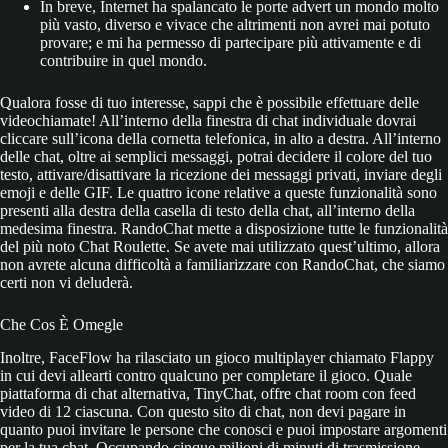
In breve, Internet ha spalancato le porte advert un mondo molto
più vasto, diverso e vivace che altrimenti non avrei mai potuto
provare; e mi ha permesso di partecipare più attivamente e di
contribuire in quel mondo.
Qualora fosse di tuo interesse, sappi che è possibile effettuare delle
videochiamate! All’interno della finestra di chat individuale dovrai
cliccare sull’icona della cornetta telefonica, in alto a destra. All’interno
delle chat, oltre ai semplici messaggi, potrai decidere il colore del tuo
testo, attivare/disattivare la ricezione dei messaggi privati, inviare degli
emoji e delle GIF. Le quattro icone relative a queste funzionalità sono
presenti alla destra della casella di testo della chat, all’interno della
medesima finestra. RandoChat mette a disposizione tutte le funzionalità
del più noto Chat Roulette. Se avete mai utilizzato quest’ultimo, allora
non avrete alcuna difficoltà a familiarizzare con RandoChat, che siamo
certi non vi deluderà.
Che Cos È Omegle
Inoltre, FaceFlow ha rilasciato un gioco multiplayer chiamato Flappy
in cui devi allearti contro qualcuno per completare il gioco. Quale
piattaforma di chat alternativa, TinyChat, offre chat room con feed
video di 12 ciascuna. Con questo sito di chat, non devi pagare in
quanto puoi invitare le persone che conosci e puoi impostare argomenti
per la tua chat. Occupando cinque milioni di minuti di trasmissione