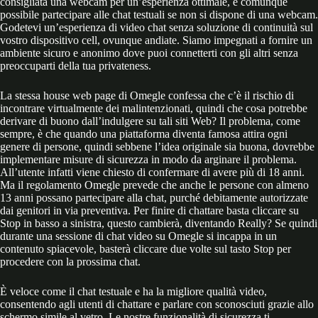
consigliata una webcam per un’esperienza ottimale, è comunque
possibile partecipare alle chat testuali se non si dispone di una webcam.
Godetevi un’esperienza di video chat senza soluzione di continuità sul
vostro dispositivo cell, ovunque andiate. Siamo impegnati a fornire un
ambiente sicuro e anonimo dove puoi connetterti con gli altri senza
preoccuparti della tua privateness.
La stessa house web page di Omegle confessa che c’è il rischio di
incontrare virtualmente dei malintenzionati, quindi che cosa potrebbe
derivare di buono dall’indulgere su tali siti Web? Il problema, come
sempre, è che quando una piattaforma diventa famosa attira ogni
genere di persone, quindi sebbene l’idea originale sia buona, dovrebbe
implementare misure di sicurezza in modo da arginare il problema.
All’utente infatti viene chiesto di confermare di avere più di 18 anni.
Ma il regolamento Omegle prevede che anche le persone con almeno
13 anni possano partecipare alla chat, purché debitamente autorizzate
dai genitori in via preventiva. Per finire di chattare basta cliccare su
Stop in basso a sinistra, questo cambierà, diventando Really? Se quindi
durante una sessione di chat video su Omegle si incappa in un
contenuto spiacevole, basterà cliccare due volte sul tasto Stop per
procedere con la prossima chat.
È veloce come il chat testuale e ha la migliore qualità video,
consentendo agli utenti di chattare e parlare con sconosciuti grazie allo
schermo simile al vetro. Le nostre funzionalità di sicurezza ti