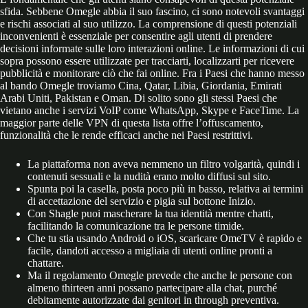
sfida. Sebbene Omegle abbia il suo fascino, ci sono notevoli svantaggi
e rischi associati al suo utilizzo. La comprensione di questi potenziali
inconvenienti è essenziale per consentire agli utenti di prendere
decisioni informate sulle loro interazioni online. Le informazioni di cui
sopra possono essere utilizzate per tracciarti, localizzarti per ricevere
pubblicità e monitorare ciò che fai online. Fra i Paesi che hanno messo
al bando Omegle troviamo Cina, Qatar, Libia, Giordania, Emirati
Arabi Uniti, Pakistan e Oman. Di solito sono gli stessi Paesi che
vietano anche i servizi VoIP come WhatsApp, Skype e FaceTime. La
maggior parte delle VPN di questa lista offre l’offuscamento,
funzionalità che le rende efficaci anche nei Paesi restrittivi.
La piattaforma non aveva nemmeno un filtro volgarità, quindi i
contenuti sessuali e la nudità erano molto diffusi sul sito.
Spunta poi la casella, posta poco più in basso, relativa ai termini
di accettazione del servizio e pigia sul bottone Inizio.
Con Shagle puoi mascherare la tua identità mentre chatti,
facilitando la comunicazione tra le persone timide.
Che tu stia usando Android o iOS, scaricare OmeTV è rapido e
facile, dandoti accesso a migliaia di utenti online pronti a
chattare.
Ma il regolamento Omegle prevede che anche le persone con
almeno thirteen anni possano partecipare alla chat, purché
debitamente autorizzate dai genitori in through preventiva.