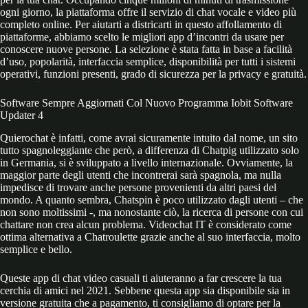
ogni giorno, la piattaforma offre il servizio di chat vocale e video più
completo online. Per aiutarti a districarti in questo affollamento di
piattaforme, abbiamo scelto le migliori app d’incontri da usare per
conoscere nuove persone. La selezione è stata fatta in base a facilità
d’uso, popolarità, interfaccia semplice, disponibilità per tutti i sistemi
operativi, funzioni presenti, grado di sicurezza per la privacy e gratuità.
Software Sempre Aggiornati Col Nuovo Programma Iobit Software
Updater 4
Quierochat è infatti, come avrai sicuramente intuito dal nome, un sito
tutto spagnoleggiante che però, a differenza di Chatpig utilizzato solo
in Germania, si è sviluppato a livello internazionale. Ovviamente, la
maggior parte degli utenti che incontrerai sarà spagnola, ma nulla
impedisce di trovare anche persone provenienti da altri paesi del
mondo. A quanto sembra, Chatspin è poco utilizzato dagli utenti – che
non sono moltissimi -, ma nonostante ciò, la ricerca di persone con cui
chattare non crea alcun problema. Videochat IT è considerato come
ottima alternativa a Chatroulette grazie anche al suo interfaccia, molto
semplice e bello.
Queste app di chat video casuali ti aiuteranno a far crescere la tua
cerchia di amici nel 2021. Sebbene questa app sia disponibile sia in
versione gratuita che a pagamento, ti consigliamo di optare per la