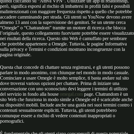
quindi cliccando su “Attiva VPN”. Utilizzare un’app di relationship,
però, significa esporsi al rischio di imbattersi in profili falsi e possibili
malintenzionati con maggiore frequenza rispetto a quello che potrebbe
accadere camminando per strada. Gli utenti su YouNow devono avere
almeno 13 anni con la supervisione dei genitori. Se un utente cerca
“Omegle” o “Chatrandom” tramite un motore di ricerca che blocca
l’originale, questo collegamento fuorviante potrebbe essere visualizzato
nei risultati della ricerca. Questo sito Web è camuffato per sembrare
che potrebbe appartenere a Omegle. Tuttavia, le pagine Informativa
sulla privacy e Termini e condizioni mostrano incongruenze con la
pagina originale.
Questa chat concede di chattare senza registrarsi, e gli utenti possono
parlare in modo anonimo, con chiunque nel mondo in modo casuale.
Cominciare a usare Omegle è molto semplice, ti basta andare sul sito
dove troverai various opzioni per chattare. Prima di iniziare una
conversazione con uno sconosciuto devi leggere i termini di utilizzo
del servizio in fondo alla house
omegal.com
page. Chatrandom è un
sito Web che funziona in modo simile a Omegle ed è scaricabile anche
su dispositivi mobili. Include anche una guida nei suoi termini contro i
contenuti sessualmente espliciti. Tuttavia, gli utenti potrebbero
comunque essere a rischio di vedere contenuti inappropriati o
pornografici.
È fondamentale che gli utenti siano consapevoli di questa potenziale