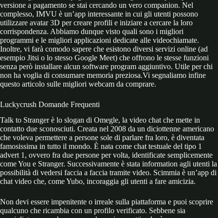
versione a pagamento se stai cercando un vero companion. Nel
complesso, IMVU è un’app interessante in cui gli utenti possono
utilizzare avatar 3D per creare profili e iniziare a cercare la loro
corrispondenza. Abbiamo dunque visto quali sono i migliori
programmi e le migliori applicazioni dedicate alle videochiamate.
Inoltre, vi farà comodo sapere che esistono diversi servizi online (ad
esempio Jitsi o lo stesso Google Meet) che offrono le stesse funzioni
senza però installare alcun software program aggiuntivo. Utile per chi
non ha voglia di consumare memoria preziosa.Vi segnaliamo infine
questo articolo sulle migliori webcam da comprare.
Luckycrush Domande Frequenti
Talk to Stranger è lo slogan di Omegle, la video chat che mette in
contatto due sconosciuti. Creata nel 2008 da un diciottenne americano
che voleva permettere a persone sole di parlare fra loro, è diventata
famosissima in tutto il mondo. È nata come chat testuale del tipo 1
advert 1, ovvero fra due persone per volta, identificate semplicemente
come You e Stranger. Successivamente è stata information agli utenti la
possibilità di vedersi faccia a faccia tramite video. Scimmia è un’app di
chat video che, come Yubo, incoraggia gli utenti a fare amicizia.
Non devi essere impenitente o irreale sulla piattaforma e puoi scoprire
qualcuno che ricambia con un profilo verificato. Sebbene sia