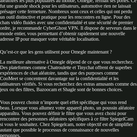
aléatoires les plus populaires au monde, Omegle, fermait ses portes. Ce
fut une grande shock pour les utilisateurs, automotive rien ne laissait
présager cette fermeture. Nombreux sont ceux et celles qui ont perdu
un outil distinctive et pratique pour les rencontres en ligne. Pour des
chats vidéo fluides avec une confidentialité et une sécurité de premier
ordre, je recommande CyberGhost VPN. Il dispose de serveurs dans le
monde entier, vous permettant d’obtenir rapidement une nouvelle
adresse IP pour masquer votre véritable localisation.
Qu’est-ce que les gens utilisent pour Omegle maintenant ?
La meilleure alternative à Omegle dépend de ce que vous recherchez.
Des plateformes comme Chatroulette et Tinychat offrent de superbes
expériences de chat aléatoire, tandis que des purposes comme
CooMeet se concentrent davantage sur la confidentialité et les
utilisateurs vérifiés. Si vous recherchez des extras amusants comme des
jeux ou des filtres, Bazoocam et Shagle sont de bonnes choices.
Vous pouvez choisir n’importe quel effet spécifique qui vous rend
beau. Lorsque vous allumez votre appareil photo, un poussin aléatoire
apparaîtra. Vous pouvez définir le filtre que vous avez choisi pour
rencontrer des personnes aléatoires spécifiques à ce filtre SpiegelCam
si vous le souhaitez. Chez Spiegelcam, notre objectif est de simplifier
autant que possible le processus de connaissance de nouvelles
personnes.