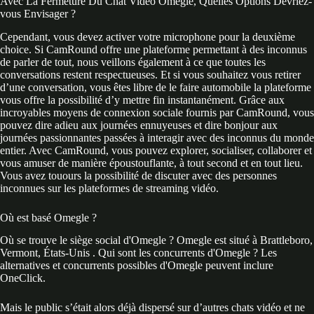
Avec La Fermeture Du Chat Vidéo Omegle, Quelles Options Devriez-
vous Envisager ?
Cependant, vous devez activer votre microphone pour la deuxième
choice. Si CamRound offre une plateforme permettant à des inconnus
de parler de tout, nous veillons également à ce que toutes les
conversations restent respectueuses. Et si vous souhaitez vous retirer
d’une conversation, vous êtes libre de le faire automobile la plateforme
vous offre la possibilité d’y mettre fin instantanément. Grâce aux
incroyables moyens de connexion sociale fournis par CamRound, vous
pouvez dire adieu aux journées ennuyeuses et dire bonjour aux
journées passionnantes passées à interagir avec des inconnus du monde
entier. Avec CamRound, vous pouvez explorer, socialiser, collaborer et
vous amuser de manière époustouflante, à tout second et en tout lieu.
Vous avez touours la possibilité de discuter avec des personnes
inconnues sur les plateformes de streaming vidéo.
Où est basé Omegle ?
Où se trouve le siège social d'Omegle ? Omegle est situé à Brattleboro,
Vermont, États-Unis . Qui sont les concurrents d'Omegle ? Les
alternatives et concurrents possibles d'Omegle peuvent inclure
OneClick.
Mais le public s’était alors déjà dispersé sur d’autres chats vidéo et ne