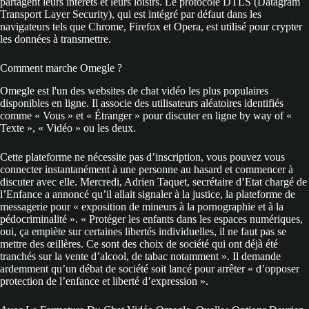
partagent leurs intérêts et leurs loisirs. Le protocole DTLS (Datagram
Transport Layer Security), qui est intégré par défaut dans les
navigateurs tels que Chrome, Firefox et Opera, est utilisé pour crypter
les données à transmettre.
Comment marche Omegle ?
Omegle est l'un des websites de chat vidéo les plus populaires
disponibles en ligne. Il associe des utilisateurs aléatoires identifiés
comme « Vous » et « Étranger » pour discuter en ligne by way of «
Texte », « Vidéo » ou les deux.
Cette plateforme ne nécessite pas d’inscription, vous pouvez vous
connecter instantanément à une personne au hasard et commencer à
discuter avec elle. Mercredi, Adrien Taquet, secrétaire d’Etat chargé de
l’Enfance a annoncé qu’il allait signaler à la justice, la plateforme de
messagerie pour « exposition de mineurs à la pornographie et à la
pédocriminalité ». « Protéger les enfants dans les espaces numériques,
oui, ça empiète sur certaines libertés individuelles, il ne faut pas se
mettre des œillères. Ce sont des choix de société qui ont déjà été
tranchés sur la vente d’alcool, de tabac notamment ». Il demande
ardemment qu’un débat de société soit lancé pour arrêter « d’opposer
protection de l’enfance et liberté d’expression ».