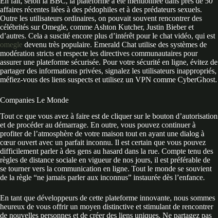
En fait, selon la BBC, la plateforme a été mentionnée dans près de 50
affaires récentes liées à des pédophiles et à des prédateurs sexuels.
Outre les utilisateurs ordinaires, on pouvait souvent rencontrer des
célébrités sur Omegle, comme Ashton Kutcher, Justin Bieber et
d’autres. Cela a suscité encore plus d’intérêt pour le chat vidéo, qui est
omegle
devenu très populaire. Emerald Chat utilise des systèmes de
modération stricts et respecte les directives communautaires pour
assurer une plateforme sécurisée. Pour votre sécurité en ligne, évitez de
partager des informations privées, signalez les utilisateurs inappropriés,
méfiez-vous des liens suspects et utilisez un VPN comme CyberGhost.
Companies Le Monde
Tout ce que vous avez à faire est de cliquer sur le bouton d’autorisation
et de procéder au démarrage. En outre, vous pouvez continuer à
profiter de l’atmosphère de votre maison tout en ayant une dialog à
cœur ouvert avec un parfait inconnu. Il est certain que vous pouvez
difficilement parler à des gens au hasard dans la rue. Compte tenu des
règles de distance sociale en vigueur de nos jours, il est préférable de
se tourner vers la communication en ligne. Tout le monde se souvient
de la règle “ne jamais parler aux inconnus” instaurée dès l’enfance.
En tant que développeurs de cette plateforme innovante, nous sommes
heureux de vous offrir un moyen distinctive et stimulant de rencontrer
de nouvelles personnes et de créer des liens uniques. Ne partagez pas