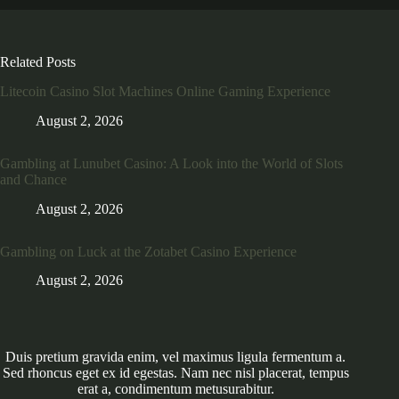
Related Posts
Litecoin Casino Slot Machines Online Gaming Experience
August 2, 2026
Gambling at Lunubet Casino: A Look into the World of Slots
and Chance
August 2, 2026
Gambling on Luck at the Zotabet Casino Experience
August 2, 2026
Duis pretium gravida enim, vel maximus ligula fermentum a.
Sed rhoncus eget ex id egestas. Nam nec nisl placerat, tempus
erat a, condimentum metusurabitur.