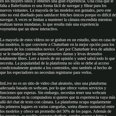
en los mejores sitios y obtienes una gran experiencia. Una cosa que le
falta a BabeStation es una forma fácil de navegar y filtrar para los
nuevos visitantes. La mayoría de las modelos son geniales, pero este
sitio no está diseñado para satisfacer fetiches únicos porque es difícil de
navegar. A veces se limitan a mantener la cámara encendida mientras
realizan tareas mundanas, lo que resulta más una experiencia
voyeurista que un show interactivo.
La mayoría de estos vídeos no se graban en un estudio, sino en casa de
las modelos, lo que convierte a Chaturbate en la mejor opción para los
amantes de los contenidos novice. Caer por Chaturbate leva de adultos
y se le madejas por las impresionantes damas y levas desnudos
totalmente libres. Leer a través de mi opinión y usted sabrá todo lo que
necesita. La popularidad de la plataforma no sólo se debe al acceso
condicionalmente gratuito a los contenidos, sino también al hecho de
que los espectadores no necesitan registrarse para verlos.
ImLive no es un sitio de video chat aleatorio, sino una plataforma
adecuada basada en webcam, por lo que ofrece varios servicios y
funciones que esperas. Sin embargo, necesitas tener una webcam
funcionando en tu computadora si quieres que tu experiencia vaya más
allá del chat de texto con cámara. La plataforma ocupa regularmente
los primeros lugares en varias categorías, sortea dinero sustancial entre
los modelos y ofrece un promedio del 50% de los pagos. Además de
las propinas, es posible conectar chatbots, vender acceso a fotos y