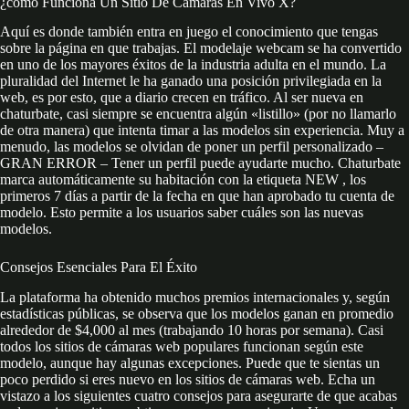
¿cómo Funciona Un Sitio De Cámaras En Vivo X?
Aquí es donde también entra en juego el conocimiento que tengas
sobre la página en que trabajas. El modelaje webcam se ha convertido
en uno de los mayores éxitos de la industria adulta en el mundo. La
pluralidad del Internet le ha ganado una posición privilegiada en la
web, es por esto, que a diario crecen en tráfico. Al ser nueva en
chaturbate, casi siempre se encuentra algún «listillo» (por no llamarlo
de otra manera) que intenta timar a las modelos sin experiencia. Muy a
menudo, las modelos se olvidan de poner un perfil personalizado –
GRAN ERROR – Tener un perfil puede ayudarte mucho. Chaturbate
marca automáticamente su habitación con la etiqueta NEW , los
primeros 7 días a partir de la fecha en que han aprobado tu cuenta de
modelo. Esto permite a los usuarios saber cuáles son las nuevas
modelos.
Consejos Esenciales Para El Éxito
La plataforma ha obtenido muchos premios internacionales y, según
estadísticas públicas, se observa que los modelos ganan en promedio
alrededor de $4,000 al mes (trabajando 10 horas por semana). Casi
todos los sitios de cámaras web populares funcionan según este
modelo, aunque hay algunas excepciones. Puede que te sientas un
poco perdido si eres nuevo en los sitios de cámaras web. Echa un
vistazo a los siguientes cuatro consejos para asegurarte de que acabas