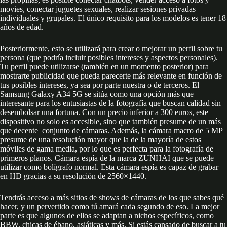
movies, conectar juguetes sexuales, realizar sesiones privadas
individuales y grupales. El único requisito para los modelos es tener 18
años de edad.
Posteriormente, esto se utilizará para crear o mejorar un perfil sobre tu
persona (que podría incluir posibles intereses y aspectos personales).
Tu perfil puede utilizarse (también en un momento posterior) para
mostrarte publicidad que pueda parecerte más relevante en función de
tus posibles intereses, ya sea por parte nuestra o de terceros. El
Samsung Galaxy A34 5G se sitúa como una opción más que
interesante para los entusiastas de la fotografía que buscan calidad sin
desembolsar una fortuna. Con un precio inferior a 300 euros, este
dispositivo no solo es accesible, sino que también presume de un más
que decente conjunto de cámaras. Además, la cámara macro de 5 MP
presume de una resolución mayor que la de la mayoría de estos
móviles de gama media, por lo que es perfecta para la fotografía de
primeros planos. Cámara espía de la marca ZUNHAI que se puede
utilizar como bolígrafo normal. Esta cámara espía es capaz de grabar
en HD gracias a su resolución de 2560×1440.
Tendrás acceso a más sitios de shows de cámaras de los que sabes qué
hacer, y un pervertido como tú amará cada segundo de eso. La mejor
parte es que algunos de ellos se adaptan a nichos específicos, como
BBW, chicas de ébano, asiáticas y más. Si estás cansado de buscar a tu