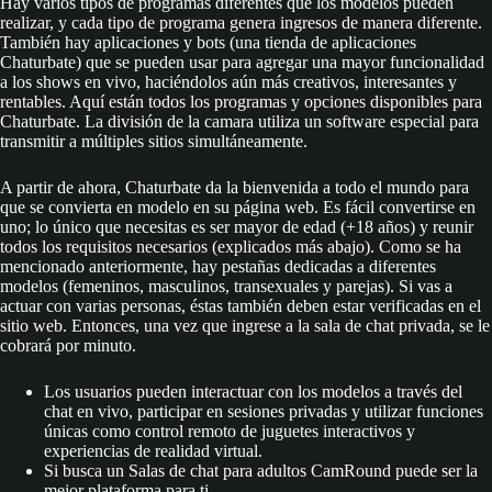
Hay varios tipos de programas diferentes que los modelos pueden
realizar, y cada tipo de programa genera ingresos de manera diferente.
También hay aplicaciones y bots (una tienda de aplicaciones
Chaturbate) que se pueden usar para agregar una mayor funcionalidad
a los shows en vivo, haciéndolos aún más creativos, interesantes y
rentables. Aquí están todos los programas y opciones disponibles para
Chaturbate. La división de la camara utiliza un software especial para
transmitir a múltiples sitios simultáneamente.
A partir de ahora, Chaturbate da la bienvenida a todo el mundo para
que se convierta en modelo en su página web. Es fácil convertirse en
uno; lo único que necesitas es ser mayor de edad (+18 años) y reunir
todos los requisitos necesarios (explicados más abajo). Como se ha
mencionado anteriormente, hay pestañas dedicadas a diferentes
modelos (femeninos, masculinos, transexuales y parejas). Si vas a
actuar con varias personas, éstas también deben estar verificadas en el
sitio web. Entonces, una vez que ingrese a la sala de chat privada, se le
cobrará por minuto.
Los usuarios pueden interactuar con los modelos a través del
chat en vivo, participar en sesiones privadas y utilizar funciones
únicas como control remoto de juguetes interactivos y
experiencias de realidad virtual.
Si busca un Salas de chat para adultos CamRound puede ser la
mejor plataforma para ti.