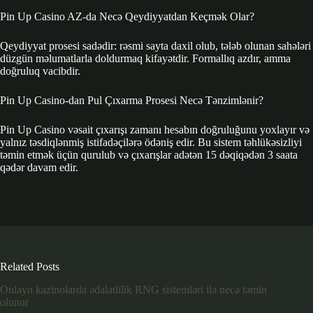
Pin Up Casino AZ-da Necə Qeydiyyatdan Keçmək Olar?
Qeydiyyat prosesi sadədir: rəsmi sayta daxil olub, tələb olunan sahələri
düzgün məlumatlarla doldurmaq kifayətdir. Formallıq azdır, amma
doğruluq vacibdir.
Pin Up Casino-dan Pul Çıxarma Prosesi Necə Tənzimlənir?
Pin Up Casino vəsait çıxarışı zamanı hesabın doğruluğunu yoxlayır və
yalnız təsdiqlənmiş istifadəçilərə ödəniş edir. Bu sistem təhlükəsizliyi
təmin etmək üçün qurulub və çıxarışlar adətən 15 dəqiqədən 3 saata
qədər davam edir.
Related Posts
Onlayn kazinolarda ədalətlilik RNG sistemləri ilə necə təmin
olunur