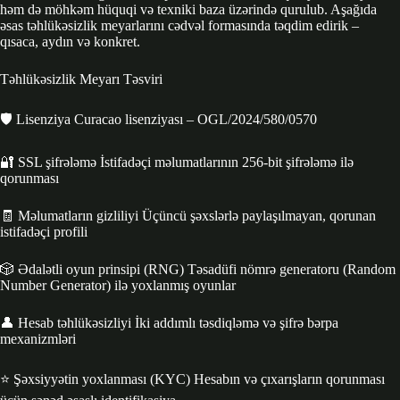
həm də möhkəm hüquqi və texniki baza üzərində qurulub. Aşağıda
əsas təhlükəsizlik meyarlarını cədvəl formasında təqdim edirik –
qısaca, aydın və konkret.
Təhlükəsizlik Meyarı Təsviri
🛡️ Lisenziya Curacao lisenziyası – OGL/2024/580/0570
🔐 SSL şifrələmə İstifadəçi məlumatlarının 256-bit şifrələmə ilə
qorunması
🧾 Məlumatların gizliliyi Üçüncü şəxslərlə paylaşılmayan, qorunan
istifadəçi profili
🎲 Ədalətli oyun prinsipi (RNG) Təsadüfi nömrə generatoru (Random
Number Generator) ilə yoxlanmış oyunlar
👤 Hesab təhlükəsizliyi İki addımlı təsdiqləmə və şifrə bərpa
mexanizmləri
⭐️ Şəxsiyyətin yoxlanması (KYC) Hesabın və çıxarışların qorunması