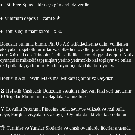
● 250 Free Spins – bir neçə gün ərzində verilir.
● Minimum depozit – cəmi 9 ₼.
● Bonus üçün mərc tələbi – x50.
Bonuslar bununla bitmir. Pin Up AZ istifadəçilərinə daim yenilənən
aksiyalar, rəqabətli turnirlər və cəlbedici loyallıq proqramları təqdim
edir. Xüsusilə də “Pincoins” adlı sadiqlik sistemi diqqətəlayiqdir. Aktiv
oyunçular müxtəlif tapşırıqları yerinə yetirməklə xal toplayır və onları
real pulla dəyişə bilirlər. Elə bil oyun içində daha bir oyun var.
Bonusun Adı Təsviri Maksimal Mükafat Şərtlər və Qeydlər
🎡 Həftəlik Cashback Uduzulan vəsaitin müəyyən faizi geri qaytarılır
10% qədər Minimum məbləğ tələb oluna bilər
🎯 Loyallıq Proqramı Pincoins topla, səviyyə yüksəlt və real pulla
dəyiş Fərqli səviyyələr üzrə dəyişir Oyunlarda aktivlik tələb olunur
🏆 Turnirlər və Yarışlar Slotlarda və crash oyunlarda liderlər arasında