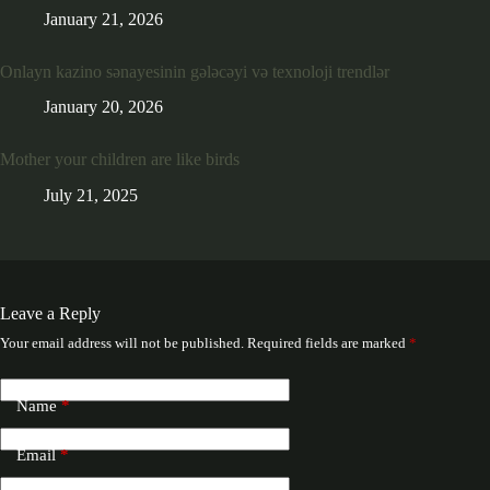
January 21, 2026
Onlayn kazino sənayesinin gələcəyi və texnoloji trendlər
January 20, 2026
Mother your children are like birds
July 21, 2025
Leave a Reply
Your email address will not be published.
Required fields are marked
*
Name
*
Email
*