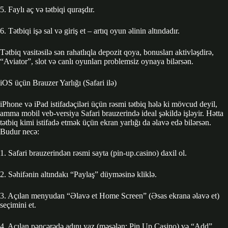
5. Faylı aç və tətbiqi quraşdır.
6. Tətbiqi işə sal və giriş et – artıq oyun əlinin altındadır.
Tətbiq vasitəsilə sən rahatlıqla depozit qoya, bonusları aktivləşdirə,
“Aviator”, slot və canlı oyunları problemsiz oynaya bilərsən.
iOS üçün Brauzer Yarlığı (Safari ilə)
iPhone və iPad istifadəçiləri üçün rəsmi tətbiq hələ ki mövcud deyil,
amma mobil veb-versiya Safari brauzerində ideal şəkildə işləyir. Hətta
tətbiq kimi istifadə etmək üçün ekran yarlığı da əlavə edə bilərsən.
Budur necə:
1. Safari brauzerindən rəsmi sayta (pin-up.casino) daxil ol.
2. Səhifənin altındakı “Paylaş” düyməsinə kliklə.
3. Açılan menyudan “Əlavə et Home Screen” (Əsas ekrana əlavə et)
seçimini et.
4. Açılan pəncərədə adını yaz (məsələn: Pin Up Casino) və “Add”